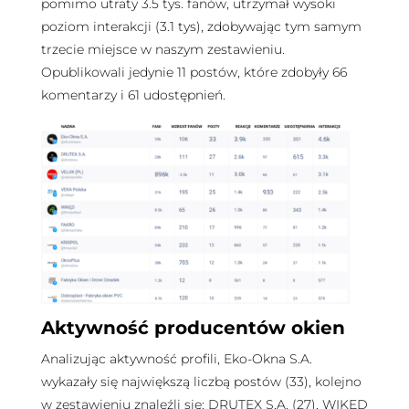
pomimo utraty 3.5 tys. fanów, utrzymał wysoki
poziom interakcji (3.1 tys), zdobywając tym samym
trzecie miejsce w naszym zestawieniu.
Opublikowali jedynie 11 postów, które zdobyły 66
komentarzy i 61 udostępnień.
Aktywność producentów okien
Analizując aktywność profili, Eko-Okna S.A.
wykazały się największą liczbą postów (33), kolejno
w zestawieniu znaleźli się: DRUTEX S.A. (27), WIKĘD