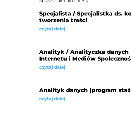
Sprawdź aktualne oferty:
Specjalista / Specjalistka ds. k
tworzenia treści
czytaj dalej
Analityk / Analityczka danych 
Internetu i Mediów Społeczno
czytaj dalej
Analityk danych (program sta
czytaj dalej