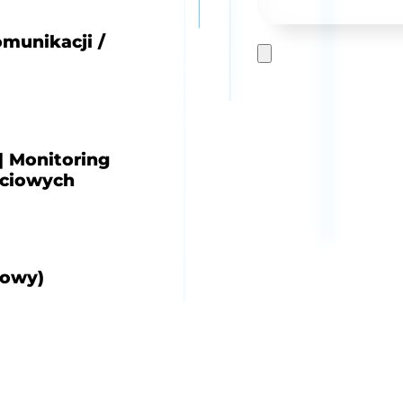
omunikacji /
| Monitoring
ściowych
żowy)