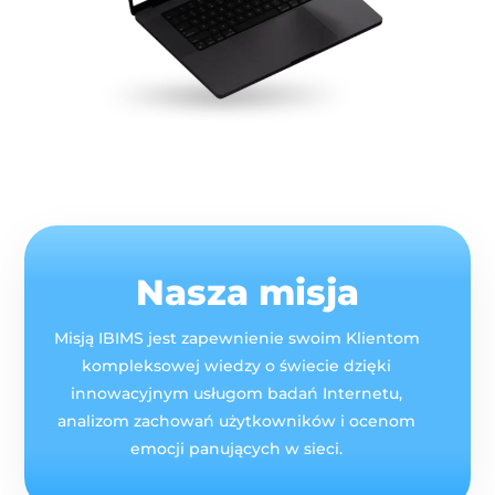
Nasza misja
Misją IBIMS jest
zapewnienie swoim Klientom
kompleksowej wiedzy o świecie dzięki
innowacyjnym usługom badań Internetu,
analizom zachowań użytkowników i ocenom
emocji panujących w sieci.