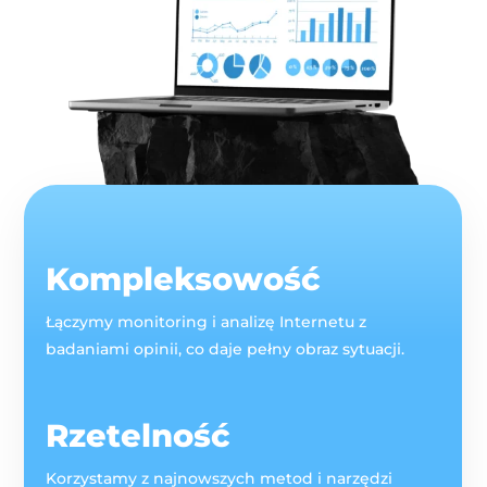
Kompleksowość
Łączymy monitoring i analizę Internetu z
badaniami opinii, co daje pełny obraz sytuacji.
Rzetelność
Korzystamy z najnowszych metod i narzędzi