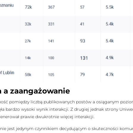
a a zaangażowanie
ność pomiędzy liczbą publikowanych postów a osiąganym poziome
ła bardzo wysoki wynik interakcji. Z drugiej jednak strony Uniwe
generował prawie dwukrotnie więcej interakcji.
ji nie jest jedynym czynnikiem decydującym o skuteczności komun