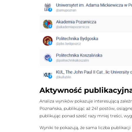
Aktywność publikacyjn
Analiza wyników pokazuje interesującą zależ
Poznańska, publikując aż 241 postów, osiągnę
publikując ponad sześć razy mniej treści, wy
Wyniki te pokazują, że sama liczba publikac