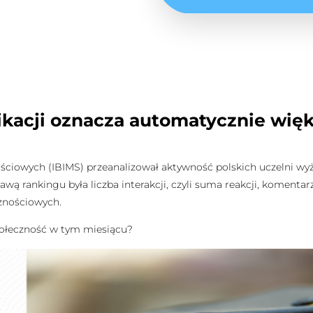
likacji oznacza automatycznie wi
ościowych (IBIMS) przeanalizował aktywność polskich uczelni w
wą rankingu była liczba interakcji, czyli suma reakcji, komentar
znościowych.
społeczność w tym miesiącu?