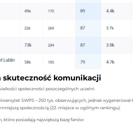
a skuteczność komunikacji
ielkości społeczności poszczególnych uczelni.
iwersytet SWPS – 250 tys. obserwujących, jednak wygenerował tylk
z mniejszą społecznością (22. miejsce w ogólnym rankingu).
ch, które posiadają największą bazę fanów: