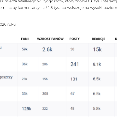
zimierza Wielkiego w Bydgoszczy, który zdobył 8,6 tys. interakcj
dem liczby komentarzy – aż 1,8 tys., co wskazuje na wysoki pozi
2026 roku: