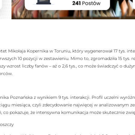
tet Mikołaja Kopernika w Toruniu, który wygenerował 17 tys. inte
erwszych 10 pozycji w zestawieniu. Mimo to, zgromadziła 15 tys. 
zy wzrost liczby fanów – aż o 2,6 tys., co może świadczyć o du
orców.
nika Poznańska z wynikiem 9 tys. interakcji. Profil uczelni wyró
iągu miesiąca, czyli zdecydowanie najwięcej w analizowanym zest
eń, co pokazuje, że intensywna komunikacja może skutecznie zw
goszczy