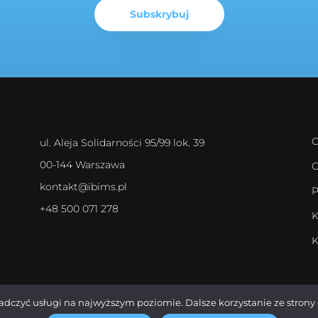
O
ul. Aleja Solidarności 95/99 lok. 39
00-144 Warszawa
O
kontakt@ibims.pl
P
+48 500 071 278
K
K
iadczyć usługi na najwyższym poziomie. Dalsze korzystanie ze strony 