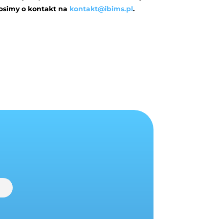
rosimy o kontakt na
kontakt@ibims.pl
.