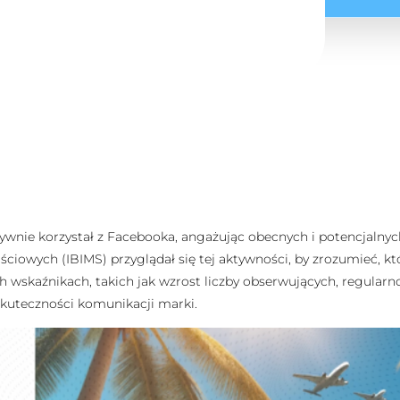
tywnie korzystał z Facebooka, angażując obecnych i potencjalnyc
ciowych (IBIMS) przyglądał się tej aktywności, by zrozumieć, kt
ch wskaźnikach, takich jak wzrost liczby obserwujących, regularn
 i skuteczności komunikacji marki.