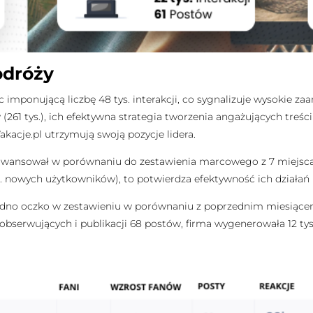
odróży
 imponującą liczbę 48 tys. interakcji, co sygnalizuje wysokie z
(261 tys.), ich efektywna strategia tworzenia angażujących treś
kacje.pl utrzymują swoją pozycje lidera.
 awansował w porównaniu do zestawienia marcowego z 7 miejsca. B
tys. nowych użytkowników), to potwierdza efektywność ich dział
o o jedno oczko w zestawieniu w porównaniu z poprzednim miesiąc
 obserwujących i publikacji 68 postów, firma wygenerowała 12 tys.