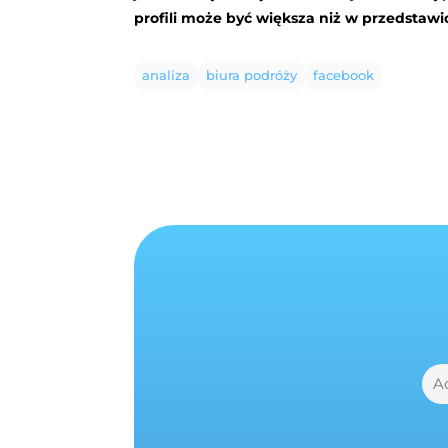
profili może być większa niż w przedsta
analiza
biura podróży
facebook