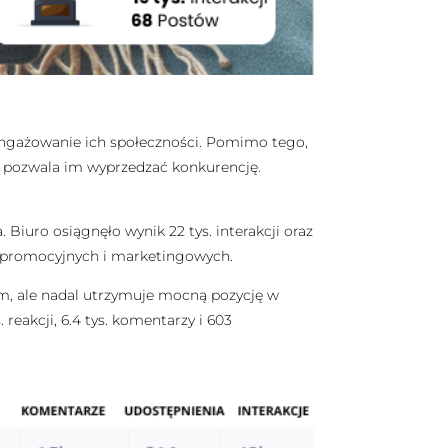
aangażowanie ich społeczności. Pomimo tego,
ci pozwala im wyprzedzać konkurencję.
iuro osiągnęło wynik 22 tys. interakcji oraz
ań promocyjnych i marketingowych.
em, ale nadal utrzymuje mocną pozycję w
 reakcji, 6.4 tys. komentarzy i 603