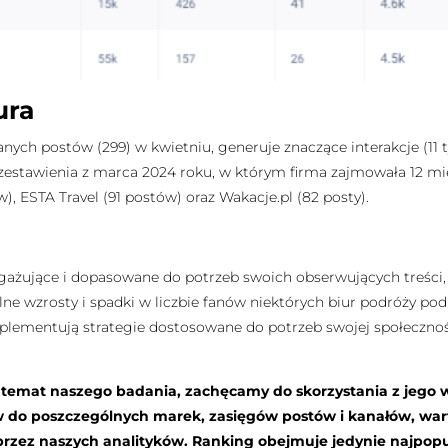
ura
wanych postów (299) w kwietniu, generuje znaczące interakcje (11 
zestawienia z marca 2024 roku, w którym firma zajmowała 12 mi
), ESTA Travel (91 postów) oraz Wakacje.pl (82 posty).
gażujące i dopasowane do potrzeb swoich obserwujących treści, n
alne wzrosty i spadki w liczbie fanów niektórych biur podróży po
implementują strategie dostosowane do potrzeb swojej społeczno
a temat naszego badania, zachęcamy do skorzystania z jego 
w do poszczególnych marek, zasięgów postów i kanałów, wa
zez naszych analityków. Ranking obejmuje jedynie najpopul