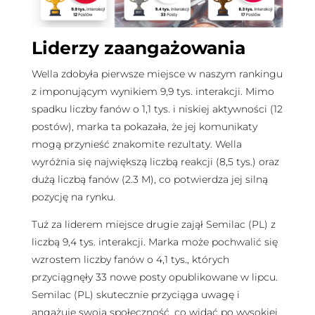
Liderzy zaangażowania
Wella zdobyła pierwsze miejsce w naszym rankingu
z imponującym wynikiem 9,9 tys. interakcji. Mimo
spadku liczby fanów o 1,1 tys. i niskiej aktywności (12
postów), marka ta pokazała, że jej komunikaty
mogą przynieść znakomite rezultaty. Wella
wyróżnia się największą liczbą reakcji (8,5 tys.) oraz
dużą liczbą fanów (2.3 M), co potwierdza jej silną
pozycję na rynku.
Tuż za liderem miejsce drugie zajął Semilac (PL) z
liczbą 9,4 tys. interakcji. Marka może pochwalić się
wzrostem liczby fanów o 4,1 tys., których
przyciągnęły 33 nowe posty opublikowane w lipcu.
Semilac (PL) skutecznie przyciąga uwagę i
angażuje swoją społeczność, co widać po wysokiej