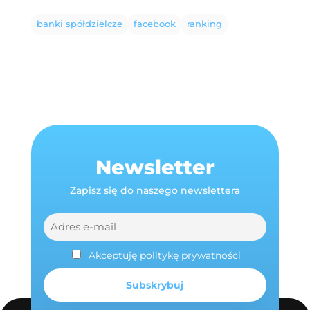
banki spółdzielcze
facebook
ranking
Newsletter
Zapisz się do naszego newslettera
Akceptuję politykę prywatności