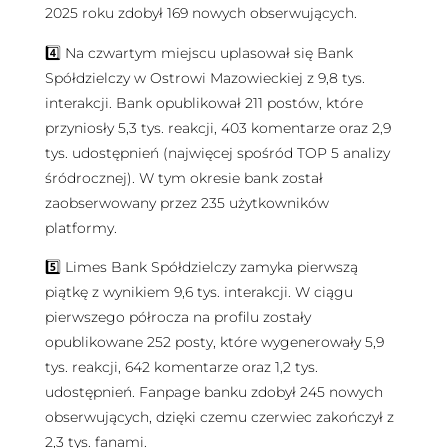
2025 roku zdobył 169 nowych obserwujących.
4️⃣ Na czwartym miejscu uplasował się Bank
Spółdzielczy w Ostrowi Mazowieckiej z 9,8 tys.
interakcji. Bank opublikował 211 postów, które
przyniosły 5,3 tys. reakcji, 403 komentarze oraz 2,9
tys. udostępnień (najwięcej spośród TOP 5 analizy
śródrocznej). W tym okresie bank został
zaobserwowany przez 235 użytkowników
platformy.
5️⃣ Limes Bank Spółdzielczy zamyka pierwszą
piątkę z wynikiem 9,6 tys. interakcji. W ciągu
pierwszego półrocza na profilu zostały
opublikowane 252 posty, które wygenerowały 5,9
tys. reakcji, 642 komentarze oraz 1,2 tys.
udostępnień. Fanpage banku zdobył 245 nowych
obserwujących, dzięki czemu czerwiec zakończył z
2,3 tys. fanami.