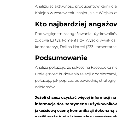
Analizując aktywność producentów karm dla
Kolejno w zestawieniu znajdują się Wiejska zagro
Kto najbardziej angaż
Pod względem zaangażowania użytkowników Fa
zdobyła 1,3 tys. komentarzy. Wysoki wynik o
komentarzy), Dolina Noteci (233 komentarze)
Podsumowanie
Analiza pokazuje, że sukces na Facebooku nie 
umiejętność budowania relacji z odbiorcami, 
pokazują, jak poprzez odpowiednią strateg
odbiorców.
Jeżeli chcesz uzyskać więcej informacji n
informacje dot. sentymentu użytkownikó
jakościową ocenę komunikacji dokonaną pr
profili może być większa niż w przedsta