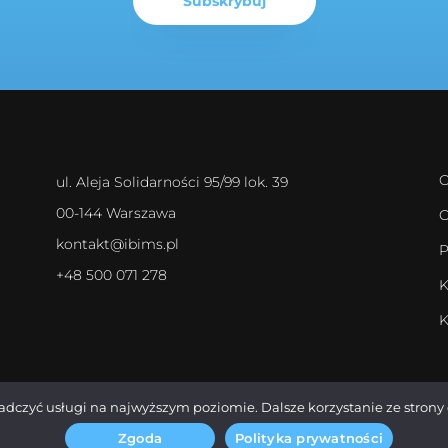
O
ul. Aleja Solidarności 95/99 lok. 39
00-144 Warszawa
O
kontakt@ibims.pl
P
+48 500 071 278
K
K
iadczyć usługi na najwyższym poziomie. Dalsze korzystanie ze strony 
Zgoda
Polityka prywatności