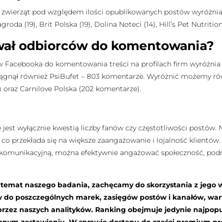
 zwierząt pod względem ilości opublikowanych postów wyróżni
da (19), Brit Polska (19), Dolina Noteci (14), Hill’s Pet Nutrition 
ował odbiorców do komentowania?
cebooka do komentowania treści na profilach firm wyróżnia si
siągnął również PsiBufet – 803 komentarze. Wyróżnić możemy rów
 oraz Carnilove Polska (202 komentarze).
jest wyłącznie kwestią liczby fanów czy częstotliwości postów. Na
co przekłada się na większe zaangażowanie i lojalność klientów.
ię komunikacyjną, można efektywnie angażować społeczność, p
a temat naszego badania, zachęcamy do skorzystania z jego 
w do poszczególnych marek, zasięgów postów i kanałów, wa
zez naszych analityków. Ranking obejmuje jedynie najpopul
wionym zestawieniu. W sprawie dostępu do części premium p