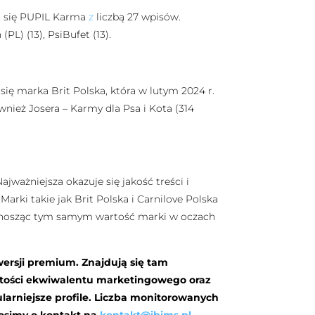
a się PUPIL Karma
z
liczbą 27 wpisów.
(PL) (13), PsiBufet (13).
ę marka Brit Polska, która w lutym 2024 r.
nież Josera – Karmy dla Psa i Kota (314
jważniejsza okazuje się jakość treści i
Marki takie jak Brit Polska i Carnilove Polska
odnosząc tym samym wartość marki w oczach
wersji premium. Znajdują się tam
rtości ekwiwalentu marketingowego oraz
arniejsze profile. Liczba monitorowanych
rosimy o kontakt na
kontakt@ibims.pl
.