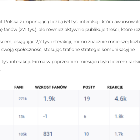
t Polska z imponującą liczbą 6,9 tys. interakcji, która awansow
 fanów (271 tys.), ale również aktywnie publikuje treści, które re
cem, osiągając 2,7 tys. interakcji, mimo znacznie mniejszej liczby
woją społeczność, stosując trafione strategie komunikacyjne.
,5 tys. interakcji. Firma w poprzednim miesiącu była liderem rank
ń.