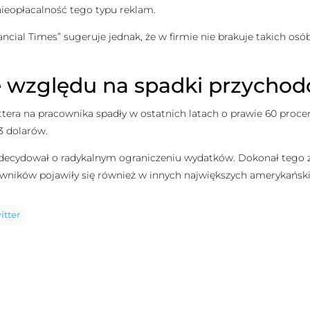
ieopłacalność tego typu reklam.
inancial Times” sugeruje jednak, że w firmie nie brakuje takich o
 ze względu na spadki przycho
ttera na pracownika spadły w ostatnich latach o prawie 60 procen
3 dolarów.
zadecydował o radykalnym ograniczeniu wydatków. Dokonał tego z
owników pojawiły się również w innych największych amerykańsk
itter