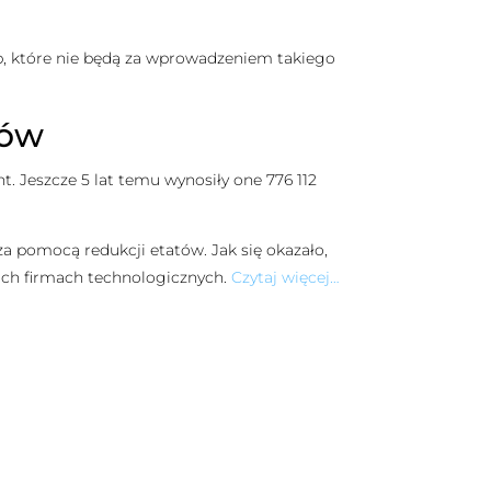
sób, które nie będą za wprowadzeniem takiego
dów
t. Jeszcze 5 lat temu wynosiły one 776 112
a pomocą redukcji etatów. Jak się okazało,
ich firmach technologicznych.
Czytaj więcej…