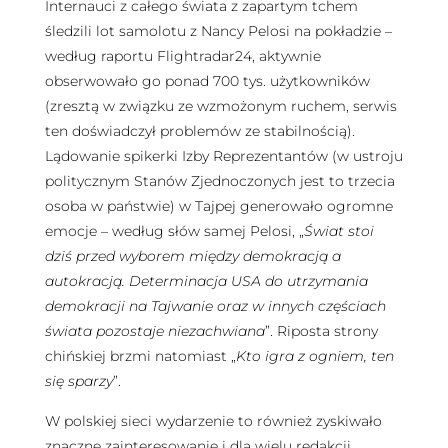
Internauci z całego świata z zapartym tchem
śledzili lot samolotu z Nancy Pelosi na pokładzie –
według raportu Flightradar24, aktywnie
obserwowało go ponad 700 tys. użytkowników
(zresztą w związku ze wzmożonym ruchem, serwis
ten doświadczył problemów ze stabilnością).
Lądowanie spikerki Izby Reprezentantów (w ustroju
politycznym Stanów Zjednoczonych jest to trzecia
osoba w państwie) w Tajpej generowało ogromne
emocje – według słów samej Pelosi, „
Świat stoi
dziś przed wyborem między demokracją a
autokracją. Determinacja USA do utrzymania
demokracji na Tajwanie oraz w innych częściach
świata pozostaje niezachwiana
”. Riposta strony
chińskiej brzmi natomiast „
Kto igra z ogniem, ten
się sparzy
”.
W polskiej sieci wydarzenie to również zyskiwało
znaczne zainteresowanie i dla wielu redakcji