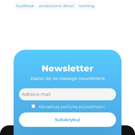
facebook
producenci drzwi
ranking
Newsletter
Zapisz się do naszego newslettera
Akceptuję politykę prywatności