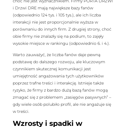
choć nie jest wyznacznikiem. Firmy PORTA DRZWI
i Drzwi DRE mają największe bazy fanów
(odpowiednio 124 tys. i 105 tys.), ale ich liczba
interakcji nie jest proporcjonalnie wyższa w
porównaniu do innych firm. Z drugiej strony, choć
obie firmy nie znalazły się na podium, to zajęły
wysokie miejsce w rankingu (odpowiednio 6. i 4.).
Warto zauważyć, że liczba fanów daje pewną
podstawę do dalszego rozwoju, ale kluczowym
czynnikiem skutecznej komunikacji jest
umiejętność angażowania tych użytkowników
poprzez trafne treści i interakcję. Istnieje także
ryzyko, że firmy z bardzo dużą bazą fanów mogą
zmagać się z problemem „zasięgów pasywnych” –
gdy wiele osób polubiło profil, ale nie angażuje się
w treści.
Wzrosty i spadki w