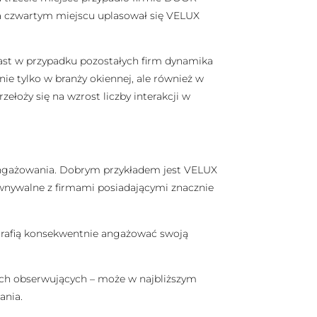
Na czwartym miejscu uplasował się VELUX
miast w przypadku pozostałych firm dynamika
ie tylko w branży okiennej, ale również w
łoży się na wzrost liczby interakcji w
angażowania. Dobrym przykładem jest VELUX
równywalne z firmami posiadającymi znacznie
otrafią konsekwentnie angażować swoją
owych obserwujących – może w najbliższym
ania.