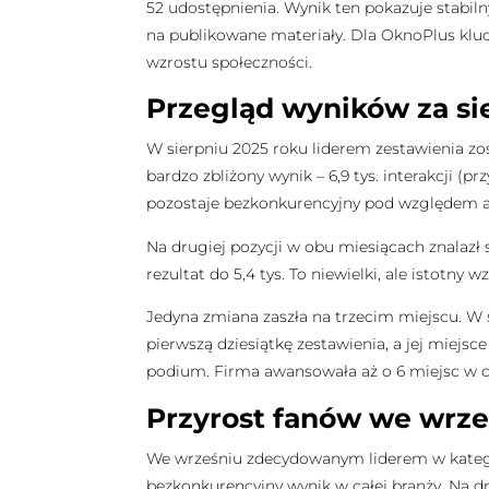
52 udostępnienia. Wynik ten pokazuje stabil
na publikowane materiały. Dla OknoPlus kl
wzrostu społeczności.
Przegląd wyników za sie
W sierpniu 2025 roku liderem zestawienia zos
bardzo zbliżony wynik – 6,9 tys. interakcji (p
pozostaje bezkonkurencyjny pod względem a
Na drugiej pozycji w obu miesiącach znalazł 
rezultat do 5,4 tys. To niewielki, ale istotny
Jedyna zmiana zaszła na trzecim miejscu. W 
pierwszą dziesiątkę zestawienia, a jej miejsc
podium. Firma awansowała aż o 6 miejsc w c
Przyrost fanów we wrze
We wrześniu zdecydowanym liderem w katego
bezkonkurencyjny wynik w całej branży. Na d