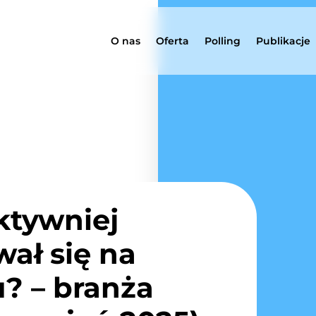
O nas
Oferta
Polling
Publikacje
ktywniej
ał się na
? – branża