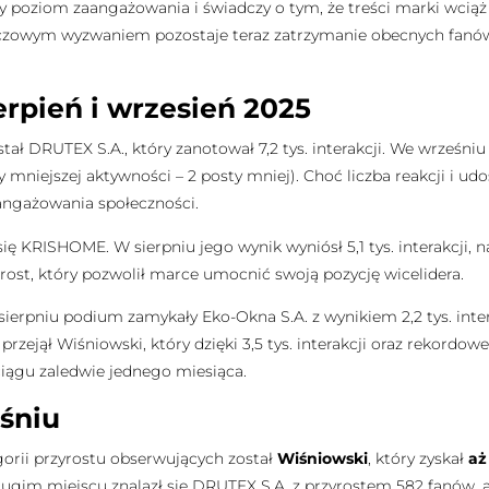
ny poziom zaangażowania i świadczy o tym, że treści marki wciąż
uczowym wyzwaniem pozostaje teraz zatrzymanie obecnych fan
rpień i wrzesień 2025
tał DRUTEX S.A., który zanotował 7,2 tys. interakcji. We wrześni
rzy mniejszej aktywności – 2 posty mniej). Choć liczba reakcji i 
ngażowania społeczności.
się KRISHOME. W sierpniu jego wynik wyniósł 5,1 tys. interakcji,
 wzrost, który pozwolił marce umocnić swoją pozycję wicelidera.
sierpniu podium zamykały Eko-Okna S.A. z wynikiem 2,2 tys. inte
e przejął Wiśniowski, który dzięki 3,5 tys. interakcji oraz rekord
iągu zaledwie jednego miesiąca.
śniu
rii przyrostu obserwujących został
Wiśniowski
, który zyskał
aż
rugim miejscu znalazł się DRUTEX S.A. z przyrostem 582 fanów, 