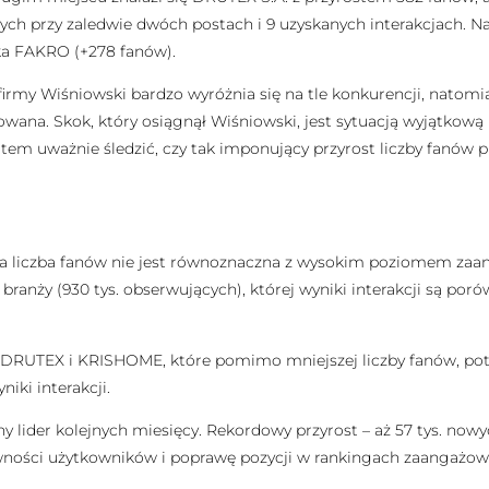
cych przy zaledwie dwóch postach i 9 uzyskanych interakcjach. 
yka FAKRO (+278 fanów).
k firmy Wiśniowski bardzo wyróżnia się na tle konkurencji, nato
wana. Skok, który osiągnął Wiśniowski, jest sytuacją wyjątkową n
 uważnie śledzić, czy tak imponujący przyrost liczby fanów prze
ama liczba fanów nie jest równoznaczna z wysokim poziomem za
branży (930 tys. obserwujących), której wyniki interakcji są po
ię DRUTEX i KRISHOME, które pomimo mniejszej liczby fanów, p
iki interakcji.
lny lider kolejnych miesięcy. Rekordowy przyrost – aż 57 tys. n
ywności użytkowników i poprawę pozycji w rankingach zaangażow