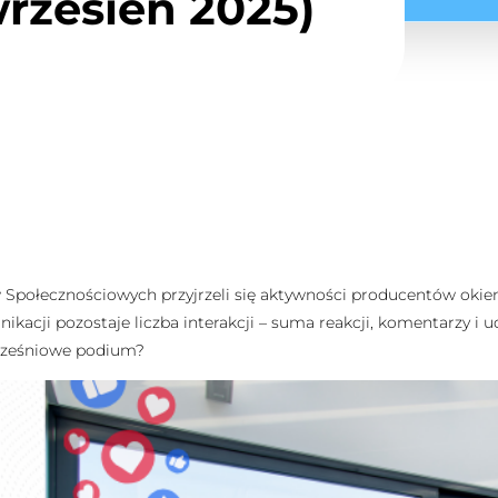
rzesień 2025)
w Społecznościowych przyjrzeli się aktywności producentów oki
cji pozostaje liczba interakcji – suma reakcji, komentarzy i ud
wrześniowe podium?