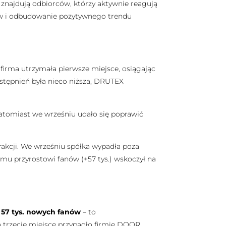
 znajdują odbiorców, którzy aktywnie reagują
ów i odbudowanie pozytywnego trendu
u firma utrzymała pierwsze miejsce, osiągając
udostępnień była nieco niższa, DRUTEX
 natomiast we wrześniu udało się poprawić
rakcji. We wrześniu spółka wypadła poza
owemu przyrostowi fanów (+57 tys.) wskoczył na
 57 tys. nowych fanów
– to
a trzecie miejsce przypadło firmie DOOR