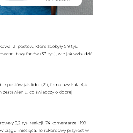
ował 21 postów, które zdobyły 5,9 tys.
owanej bazy fanów (33 tys.), wie jak wzbudzić
e postów jak lider (21), firma uzyskała 4,4
m zestawieniu, co świadczy o dobrej
owały 3,2 tys. reakcji, 74 komentarze i 199
w ciągu miesiąca. To rekordowy przyrost w