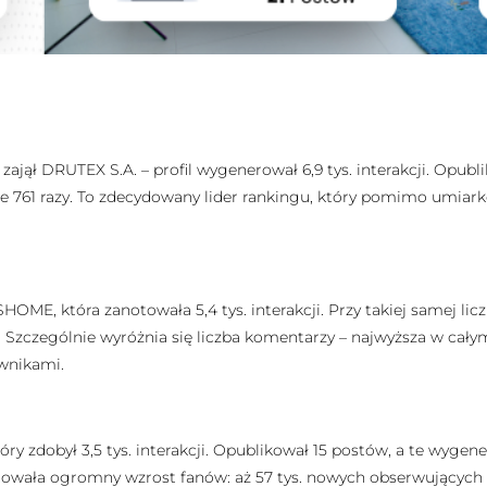
jął DRUTEX S.A. – profil wygenerował 6,9 tys. interakcji. Opublik
ne 761 razy. To zdecydowany lider rankingu, który pomimo umiark
ME, która zanotowała 5,4 tys. interakcji. Przy takiej samej liczbi
ń. Szczególnie wyróżnia się liczba komentarzy – najwyższa w cały
ownikami.
ry zdobył 3,5 tys. interakcji. Opublikował 15 postów, a te wygener
towała ogromny wzrost fanów: aż 57 tys. nowych obserwujących 