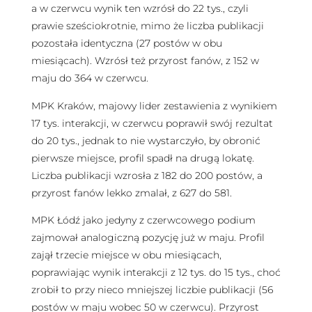
a w czerwcu wynik ten wzrósł do 22 tys., czyli
prawie sześciokrotnie, mimo że liczba publikacji
pozostała identyczna (27 postów w obu
miesiącach). Wzrósł też przyrost fanów, z 152 w
maju do 364 w czerwcu.
MPK Kraków, majowy lider zestawienia z wynikiem
17 tys. interakcji, w czerwcu poprawił swój rezultat
do 20 tys., jednak to nie wystarczyło, by obronić
pierwsze miejsce, profil spadł na drugą lokatę.
Liczba publikacji wzrosła z 182 do 200 postów, a
przyrost fanów lekko zmalał, z 627 do 581.
MPK Łódź jako jedyny z czerwcowego podium
zajmował analogiczną pozycję już w maju. Profil
zajął trzecie miejsce w obu miesiącach,
poprawiając wynik interakcji z 12 tys. do 15 tys., choć
zrobił to przy nieco mniejszej liczbie publikacji (56
postów w maju wobec 50 w czerwcu). Przyrost