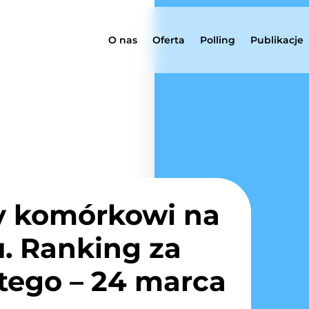
O nas
Oferta
Polling
Publikacje
y komórkowi na
. Ranking za
utego – 24 marca