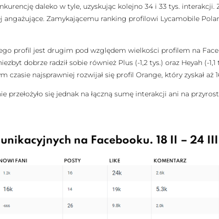
urencję daleko w tyle, uzyskując kolejno 34 i 33 tys. interakcji. Za
ej angażujące. Zamykającemu ranking profilowi Lycamobile Poland
órego profil jest drugim pod względem wielkości profilem na Fac
zbyt dobrze radził sobie również Plus (-1,2 tys.) oraz Heyah (-1,1
 czasie najsprawniej rozwijał się profil Orange, który zyskał aż
nie przełożyło się jednak na łączną sumę interakcji ani na przyro