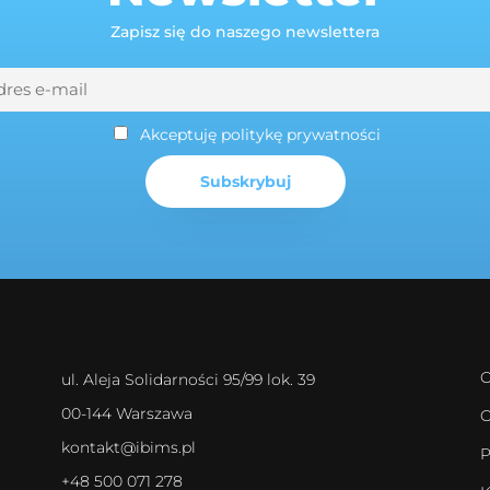
Zapisz się do naszego newslettera
Akceptuję politykę prywatności
O
ul. Aleja Solidarności 95/99 lok. 39
00-144 Warszawa
O
kontakt@ibims.pl
P
+48 500 071 278