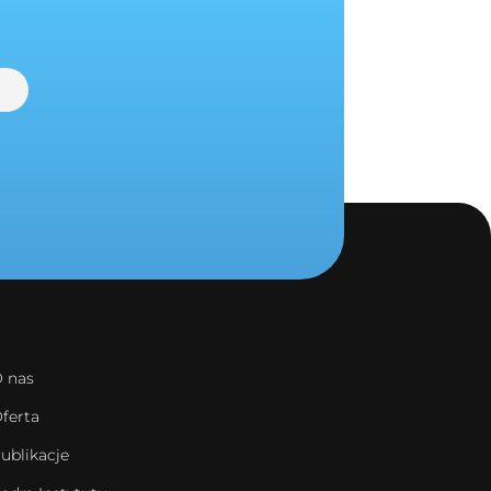
 nas
ferta
ublikacje