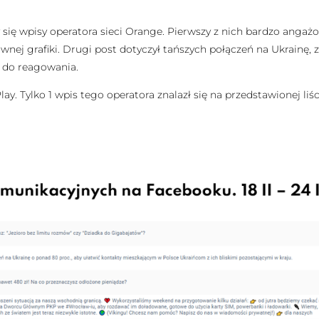
ię wpisy operatora sieci Orange. Pierwszy z nich bardzo angażow
ej grafiki. Drugi post dotyczył tańszych połączeń na Ukrainę, z
w do reagowania.
ay. Tylko 1 wpis tego operatora znalazł się na przedstawionej liś