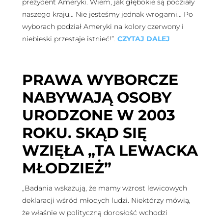
prezydent Ameryki. Wiem, jak głębokie są podziały
naszego kraju… Nie jesteśmy jednak wrogami… Po
wyborach podział Ameryki na kolory czerwony i
niebieski przestaje istnieć!”.
CZYTAJ DALEJ
PRAWA WYBORCZE
NABYWAJĄ OSOBY
URODZONE W 2003
ROKU. SKĄD SIĘ
WZIĘŁA „TA LEWACKA
MŁODZIEŻ”
„Badania wskazują, że mamy wzrost lewicowych
deklaracji wśród młodych ludzi. Niektórzy mówią,
że właśnie w polityczną dorosłość wchodzi