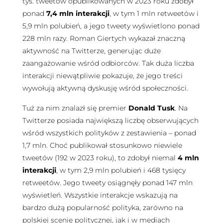
tys. tweetów opublikowanych w 2023 roku zdobył
ponad
7,4 mln interakcji
, w tym 1 mln retweetów i
5,9 mln polubień, a jego tweety wyświetlono ponad
228 mln razy. Roman Giertych wykazał znaczną
aktywność na Twitterze, generując duże
zaangażowanie wśród odbiorców. Tak duża liczba
interakcji niewątpliwie pokazuje, że jego treści
wywołują aktywną dyskusję wśród społeczności.
Tuż za nim znalazł się premier
Donald Tusk
. Na
Twitterze posiada największą liczbę obserwujących
wśród wszystkich polityków z zestawienia – ponad
1,7 mln. Choć publikował stosunkowo niewiele
tweetów (192 w 2023 roku), to zdobył niemal
4 mln
interakcji
, w tym 2,9 mln polubień i 468 tysięcy
retweetów. Jego tweety osiągnęły ponad 147 mln
wyświetleń. Wszystkie interakcje wskazują na
bardzo dużą popularność polityka, zarówno na
polskiej scenie politycznej, jak i w mediach