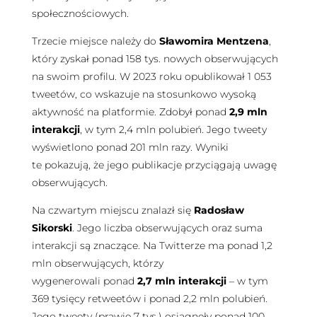
społecznościowych.
Trzecie miejsce należy do
Sławomira Mentzena
,
który zyskał ponad 158 tys. nowych obserwujących
na swoim profilu. W 2023 roku opublikował 1 053
tweetów, co wskazuje na stosunkowo wysoką
aktywność na platformie. Zdobył ponad
2,9 mln
interakcji
, w tym 2,4 mln polubień. Jego tweety
wyświetlono ponad 201 mln razy. Wyniki
te pokazują, że jego publikacje przyciągają uwagę
obserwujących.
Na czwartym miejscu znalazł się
Radosław
Sikorski
. Jego liczba obserwujących oraz suma
interakcji są znaczące. Na Twitterze ma ponad 1,2
mln obserwujących, którzy
wygenerowali ponad
2,7 mln interakcji
– w tym
369 tysięcy retweetów i ponad 2,2 mln polubień.
Jego tweety (prawie 7 tys.) osiągnęły ponad 100