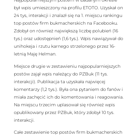
Najpopularniejszym postem w badanym okresie
był wpis umieszczony na profilu ETOTO. Uzyskał on
24 tys, interakcji i znalazł się na 1. miejscu rankingu
top postów firm bukmacherskich na Facebooku.
Zdobył on również największą liczbę polubień (16
tys.) oraz udostępnień (1,6 tys.). Wpis nawiązywał do
unihokeja i rzutu karnego strzelonego przez 16-
letnią Maję Helman.
Miejsce drugie w zestawieniu najpopularniejszych
postów zajął wpis należący do PZBuk (11 tys.
interakcji). Publikacja ta uzyskała najwięcej
komentarzy (1,2 tys.). Była ona pytaniem do fanów i
miała zachęcić ich do komentowania i reagowania.
Na miejscu trzecim uplasował się również wpis
opublikowany przez PZBuk, który zdobył 10 tys.
interakcji.
Całe zestawienie top postów firm bukmacherskich