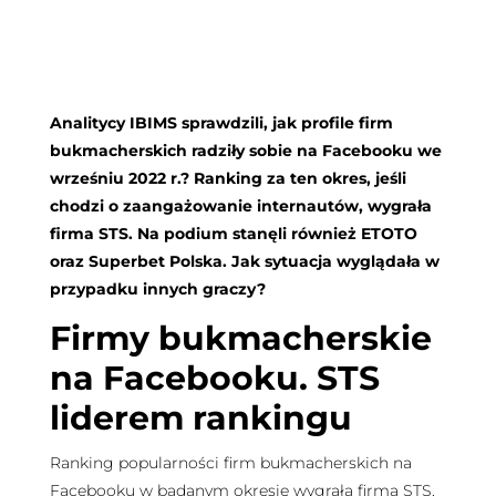
Analitycy IBIMS sprawdzili, jak profile firm
bukmacherskich radziły sobie na Facebooku we
wrześniu 2022 r.? Ranking za ten okres, jeśli
chodzi o zaangażowanie internautów, wygrała
firma STS. Na podium stanęli również ETOTO
oraz Superbet Polska. Jak sytuacja wyglądała w
przypadku innych graczy?
Firmy bukmacherskie
na Facebooku. STS
liderem rankingu
Ranking popularności firm bukmacherskich na
Facebooku w badanym okresie wygrała firma STS.