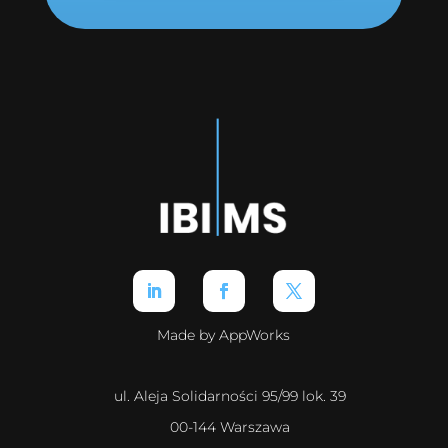
Made by AppWorks
ul. Aleja Solidarności 95/99 lok. 39
00-144 Warszawa