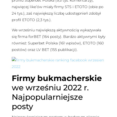
profilu Superbet Polska (9,5 tys. komentarzy),
najwięcej like’ów miały firmy STS i ETOTO (obie po
24 tys.), zaś największą liczbę udostępnień zdobył
profil ETOTO (2,3 tys.).
We wrześniu największą aktywnością wykazywała
się firma forBET (164 posty). Bardzo aktywnymi były
również: Superbet Polska (161 wpisów), ETOTO (160
postów) oraz LV BET (155 publikacji).
Firmy bukmacherskie
we wrześniu 2022 r.
Najpopularniejsze
posty