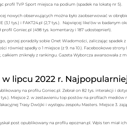
c profil TVP Sport miejsca na podium (spadek na lokatę nr 5).
więcej nowych obserwujących można było zaobserwować w obrębie 
NIE (3,1 tys.) i FAKT24.pl (2,7 tys.). Najwięcej like’ów w badanym ok
profil Goniec.pl (498 tys. komentarzy i 187 udostepnień).
 gorzej poradziły sobie Onet Wiadomości, zaliczając spadek z mie
ści również spadły o 1 miejsce (z 9. na 10.). Facebookowe strony
 całkiem zniknęły z rankingu. Gazeta Wyborcza awansowała z mie
 lipcu 2022 r. Najpopularnie
blikowany na profilu Goniec.pl. Zebrał on 82 tys. interakcji i dot
27 tys.). Miejsce 2. w zestawieniu top postów na profilach medió
Wakacyjnej Trasy Dwójki i występu zespołu Masters. Miejsce 3. zają
ał post opublikowany na profilu epoznan.pl. Wpis ten miał ich 