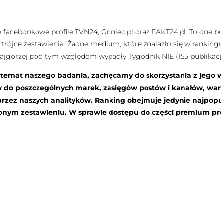
e facebookowe profile TVN24, Goniec.pl oraz FAKT24.pl. To one 
j trójce zestawienia. Żadne medium, które znalazło się w rankingu
 Najgorzej pod tym względem wypadły Tygodnik NIE (155 publikac
a temat naszego badania, zachęcamy do skorzystania z jego 
w do poszczególnych marek, zasięgów postów i kanałów, wa
zez naszych analityków. Ranking obejmuje jedynie najpopul
wionym zestawieniu. W sprawie dostępu do części premium p