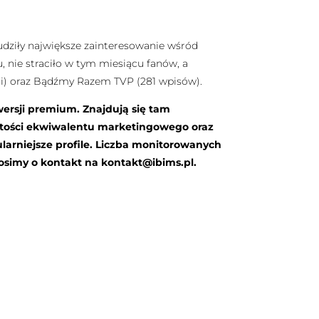
budziły największe zainteresowanie wśród
, nie straciło w tym miesiącu fanów, a
ji) oraz Bądźmy Razem TVP (281 wpisów).
wersji premium. Znajdują się tam
rtości ekwiwalentu marketingowego oraz
arniejsze profile. Liczba monitorowanych
rosimy o kontakt na
kontakt@ibims.pl
.