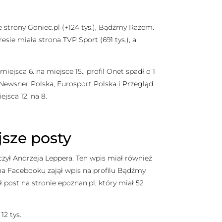
strony Goniec.pl (+124 tys.), Bądźmy Razem.
resie miała strona TVP Sport (691 tys.), a
jsca 6. na miejsce 15., profil Onet spadł o 1
 Newsner Polska, Eurosport Polska i Przegląd
jsca 12. na 8.
jsze posty
yczył Andrzeja Leppera. Ten wpis miał również
w na Facebooku zajął wpis na profilu Bądźmy
ł post na stronie epoznan.pl, który miał 52
12 tys.