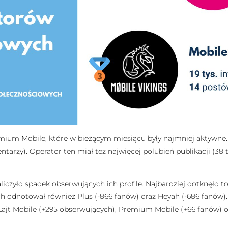
mium Mobile, które w bieżącym miesiącu były najmniej aktywne
tarzy). Operator ten miał też najwięcej polubień publikacji (38 
zyło spadek obserwujących ich profile. Najbardziej dotknęło to m
odnotował również Plus (-866 fanów) oraz Heyah (-686 fanów). N
 Lajt Mobile (+295 obserwujących), Premium Mobile (+66 fanów)