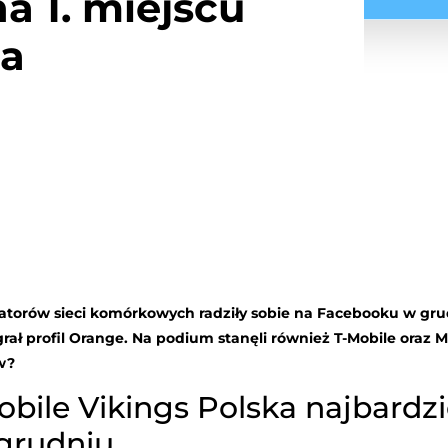
na 1. miejscu
ia
eratorów sieci komórkowych radziły sobie na Facebooku w grudn
ł profil Orange. Na podium stanęli również T-Mobile oraz Mo
w?
obile Vikings Polska najbardz
grudniu