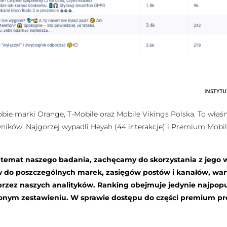
obie marki Orange, T-Mobile oraz Mobile Vikings Polska. To wła
wników. Najgorzej wypadli Heyah (44 interakcje) i Premium Mobile 
a temat naszego badania, zachęcamy do skorzystania z jego 
w do poszczególnych marek, zasięgów postów i kanałów, wa
zez naszych analityków. Ranking obejmuje jedynie najpopul
wionym zestawieniu. W sprawie dostępu do części premium p