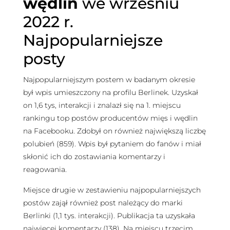
wędlin
we wrześniu
2022 r.
Najpopularniejsze
posty
Najpopularniejszym postem w badanym okresie
był wpis umieszczony na profilu Berlinek. Uzyskał
on 1,6 tys, interakcji i znalazł się na 1. miejscu
rankingu top postów producentów mięs i wędlin
na Facebooku. Zdobył on również największą liczbę
polubień (859). Wpis był pytaniem do fanów i miał
skłonić ich do zostawiania komentarzy i
reagowania.
Miejsce drugie w zestawieniu najpopularniejszych
postów zajął również post należący do marki
Berlinki (1,1 tys. interakcji). Publikacja ta uzyskała
najwięcej komentarzy (138). Na miejscu trzecim