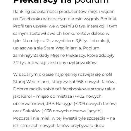
Ranking popularności producentów mięs i wędlin
na Facebooku w badanym okresie wygrały Berlinki.
Profil ten uzyskał we wrześniu 8 tys. interakcji i tym
samym zostawił swoich konkurentów daleko w
tyle. Na miejscu 2., z wynikiem 3,6 tys. interakcji,
uplasowała się Stara Wędliniarnia. Podium
zamknęły Zakłady Mięsne Piekarscy, które zdobyły
3,2 tys. interakcji ze strony użytkowników.
W badanym okresie najprężniej rozwijał się profil
Starej Wędliniarni, który zyskał 958 nowych fanów.
Dobrze radziły sobie też facebookowe strony takie
jak: Karol – mięso od mistrza (+402 nowych
obserwatorów), JBB Bałdyga (+209 nowych fanów)
oraz Sokołów (+138 nowych obserwujących).
Pozostali nie mieli w tej kwestii tyle szczęścia – na
ich stronach nowych fanów przybywało dużo