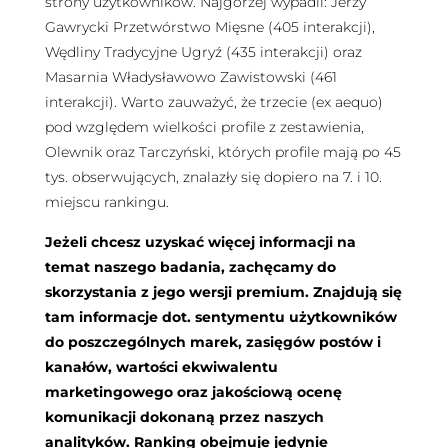
strony użytkowników. Najgorzej wypadli: Jerzy
Gawrycki Przetwórstwo Mięsne (405 interakcji),
Wędliny Tradycyjne Ugryź (435 interakcji) oraz
Masarnia Władysławowo Zawistowski (461
interakcji). Warto zauważyć, że trzecie (ex aequo)
pod względem wielkości profile z zestawienia,
Olewnik oraz Tarczyński, których profile mają po 45
tys. obserwujących, znalazły się dopiero na 7. i 10.
miejscu rankingu.
Jeżeli chcesz uzyskać więcej informacji na
temat naszego badania, zachęcamy do
skorzystania z jego wersji premium. Znajdują się
tam informacje dot. sentymentu użytkowników
do poszczególnych marek, zasięgów postów i
kanałów, wartości ekwiwalentu
marketingowego oraz jakościową ocenę
komunikacji dokonaną przez naszych
analityków. Ranking obejmuje jedynie