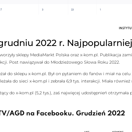
rudniu 2022 r. Najpopularnie
worzyły sklepy MediaMarkt Polska oraz x-kom.pl. Publikacja zam
terakcji. Post nawiązywał do Młodzieżowego Słowa Roku 2022.
 należał do sklepu x-kom.pl. Był on pytaniem do fanów i miał na ce
żała do sieci x-kom.pl i zebrała 6,9 tys. interakcji. Miała również 
cy do x-kom.pl (5,2 tys.), zaś najwięcej udostępnień otrzymała p