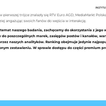
ierwszej trójce znalazły się RTV Euro AGD, MediaMarkt Polska 
ziej angażując swoich fanów do wejścia w interakcję.
a temat naszego badania, zachęcamy do skorzystania z jego 
w do poszczególnych marek, zasięgów postów i kanałów, wa
zez naszych analityków. Ranking obejmuje jedynie najpopul
wionym zestawieniu. W sprawie dostępu do części premium p