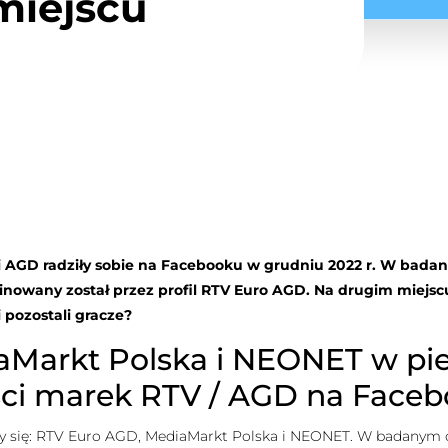
miejscu
TV i AGD radziły sobie na Facebooku w grudniu 2022 r. W ba
minowany został przez profil RTV Euro AGD. Na drugim miejsc
pozostali gracze?
Markt Polska i NEONET w pie
ści marek RTV / AGD na Face
 się: RTV Euro AGD, MediaMarkt Polska i NEONET. W badanym ok