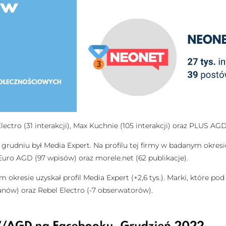
ectro (31 interakcji), Max Kuchnie (105 interakcji) oraz PLUS AGD
grudniu był Media Expert. Na profilu tej firmy w badanym okresi
uro AGD (97 wpisów) oraz morele.net (62 publikacje).
kresie uzyskał profil Media Expert (+2,6 tys.). Marki, które pod
fanów) oraz Rebel Electro (-7 obserwatorów).