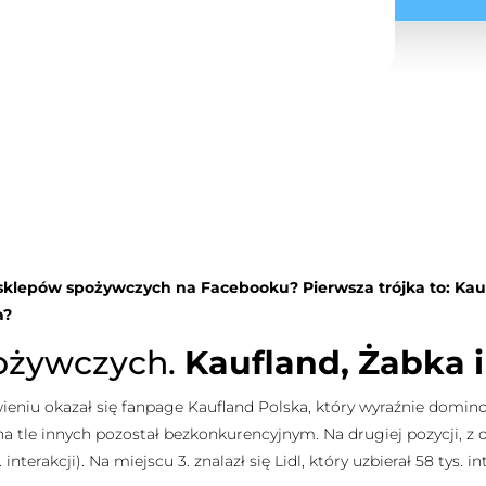
le sklepów spożywczych na Facebooku? Pierwsza trójka to: Kau
a?
ożywczych.
Kaufland, Żabka i
wieniu okazał się fanpage Kaufland Polska, który wyraźnie dom
na tle innych pozostał bezkonkurencyjnym. Na drugiej pozycji, z o
nterakcji). Na miejscu 3. znalazł się Lidl, który uzbierał 58 tys. int