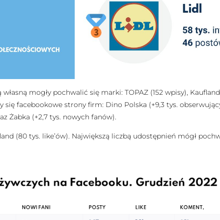
łasną mogły pochwalić się marki: TOPAZ (152 wpisy), Kaufland (1
y się facebookowe strony firm: Dino Polska (+9,3 tys. obserwujący
az Żabka (+2,7 tys. nowych fanów).
nd (80 tys. like’ów). Największą liczbą udostępnień mógł pochwali