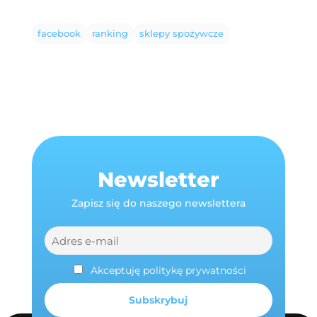
facebook
ranking
sklepy spożywcze
Newsletter
Zapisz się do naszego newslettera
Akceptuję politykę prywatności