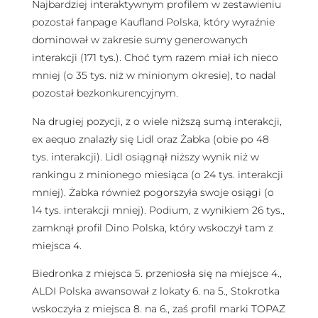
Najbardziej interaktywnym profilem w zestawieniu
pozostał fanpage Kaufland Polska, który wyraźnie
dominował w zakresie sumy generowanych
interakcji (171 tys.). Choć tym razem miał ich nieco
mniej (o 35 tys. niż w minionym okresie), to nadal
pozostał bezkonkurencyjnym.
Na drugiej pozycji, z o wiele niższą sumą interakcji,
ex aequo znalazły się Lidl oraz Żabka (obie po 48
tys. interakcji). Lidl osiągnął niższy wynik niż w
rankingu z minionego miesiąca (o 24 tys. interakcji
mniej). Żabka również pogorszyła swoje osiągi (o
14 tys. interakcji mniej). Podium, z wynikiem 26 tys.,
zamknął profil Dino Polska, który wskoczył tam z
miejsca 4.
Biedronka z miejsca 5. przeniosła się na miejsce 4.,
ALDI Polska awansował z lokaty 6. na 5., Stokrotka
wskoczyła z miejsca 8. na 6., zaś profil marki TOPAZ