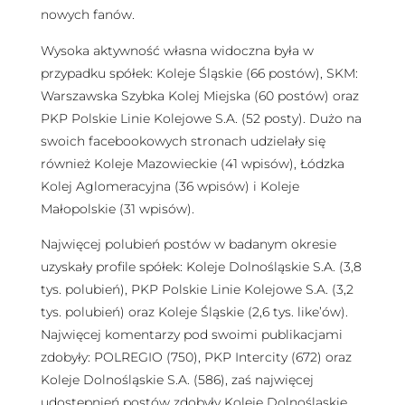
nowych fanów.
Wysoka aktywność własna widoczna była w
przypadku spółek: Koleje Śląskie (66 postów), SKM:
Warszawska Szybka Kolej Miejska (60 postów) oraz
PKP Polskie Linie Kolejowe S.A. (52 posty). Dużo na
swoich facebookowych stronach udzielały się
również Koleje Mazowieckie (41 wpisów), Łódzka
Kolej Aglomeracyjna (36 wpisów) i Koleje
Małopolskie (31 wpisów).
Najwięcej polubień postów w badanym okresie
uzyskały profile spółek: Koleje Dolnośląskie S.A. (3,8
tys. polubień), PKP Polskie Linie Kolejowe S.A. (3,2
tys. polubień) oraz Koleje Śląskie (2,6 tys. like’ów).
Najwięcej komentarzy pod swoimi publikacjami
zdobyły: POLREGIO (750), PKP Intercity (672) oraz
Koleje Dolnośląskie S.A. (586), zaś najwięcej
udostępnień postów zdobyły Koleje Dolnośląskie