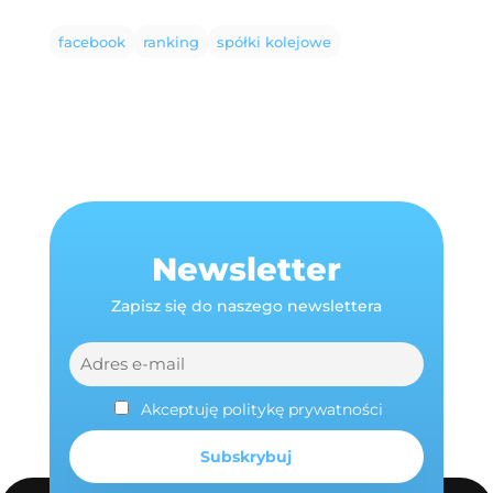
facebook
ranking
spółki kolejowe
Newsletter
Zapisz się do naszego newslettera
Akceptuję politykę prywatności