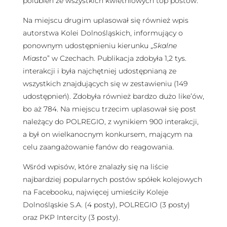
polubień ze wszystkich kwietniowych top postów.
Na miejscu drugim uplasował się również wpis
autorstwa Kolei Dolnośląskich, informujący o
ponownym udostępnieniu kierunku „
Skalne
Miasto
” w Czechach. Publikacja zdobyła 1,2 tys.
interakcji i była najchętniej udostępnianą ze
wszystkich znajdujących się w zestawieniu (149
udostępnień). Zdobyła również bardzo dużo like’ów,
bo aż 784. Na miejscu trzecim uplasował się post
należący do POLREGIO, z wynikiem 900 interakcji,
a był on wielkanocnym konkursem, mającym na
celu zaangażowanie fanów do reagowania.
Wśród wpisów, które znalazły się na liście
najbardziej popularnych postów spółek kolejowych
na Facebooku, najwięcej umieściły Koleje
Dolnośląskie S.A. (4 posty), POLREGIO (3 posty)
oraz PKP Intercity (3 posty).