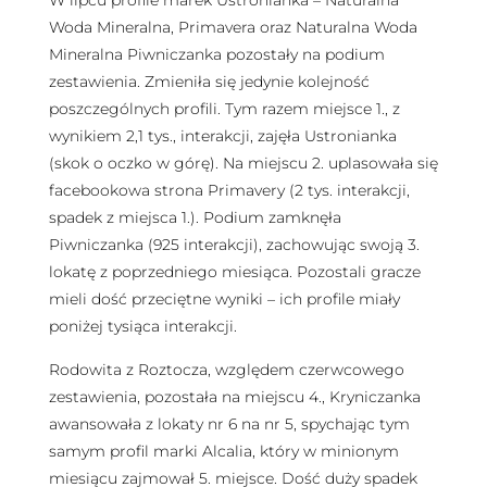
W lipcu profile marek Ustronianka – Naturalna
Woda Mineralna, Primavera oraz Naturalna Woda
Mineralna Piwniczanka pozostały na podium
zestawienia. Zmieniła się jedynie kolejność
poszczególnych profili. Tym razem miejsce 1., z
wynikiem 2,1 tys., interakcji, zajęła Ustronianka
(skok o oczko w górę). Na miejscu 2. uplasowała się
facebookowa strona Primavery (2 tys. interakcji,
spadek z miejsca 1.). Podium zamknęła
Piwniczanka (925 interakcji), zachowując swoją 3.
lokatę z poprzedniego miesiąca. Pozostali gracze
mieli dość przeciętne wyniki – ich profile miały
poniżej tysiąca interakcji.
Rodowita z Roztocza, względem czerwcowego
zestawienia, pozostała na miejscu 4., Kryniczanka
awansowała z lokaty nr 6 na nr 5, spychając tym
samym profil marki Alcalia, który w minionym
miesiącu zajmował 5. miejsce. Dość duży spadek