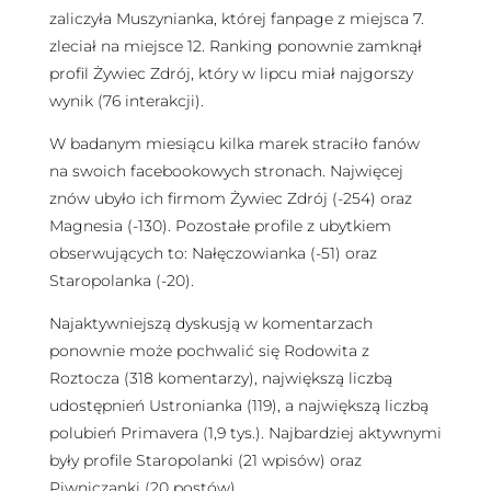
zaliczyła Muszynianka, której fanpage z miejsca 7.
zleciał na miejsce 12. Ranking ponownie zamknął
profil Żywiec Zdrój, który w lipcu miał najgorszy
wynik (76 interakcji).
W badanym miesiącu kilka marek straciło fanów
na swoich facebookowych stronach. Najwięcej
znów ubyło ich firmom Żywiec Zdrój (-254) oraz
Magnesia (-130). Pozostałe profile z ubytkiem
obserwujących to: Nałęczowianka (-51) oraz
Staropolanka (-20).
Najaktywniejszą dyskusją w komentarzach
ponownie może pochwalić się Rodowita z
Roztocza (318 komentarzy), największą liczbą
udostępnień Ustronianka (119), a największą liczbą
polubień Primavera (1,9 tys.). Najbardziej aktywnymi
były profile Staropolanki (21 wpisów) oraz
Piwniczanki (20 postów).