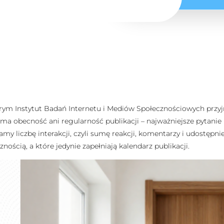
órym Instytut Badań Internetu i Mediów Społecznościowych przyjr
ama obecność ani regularność publikacji – najważniejsze pytanie 
y liczbę interakcji, czyli sumę reakcji, komentarzy i udostępni
ością, a które jedynie zapełniają kalendarz publikacji.