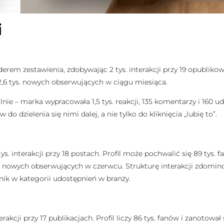
i
derem zestawienia, zdobywając 2 tys. interakcji przy 19 opublikow
 2,6 tys. nowych obserwujących w ciągu miesiąca.
nie – marka wypracowała 1,5 tys. reakcji, 135 komentarzy i 160 ud
do dzielenia się nimi dalej, a nie tylko do kliknięcia „lubię to”.
ys. interakcji przy 18 postach. Profil może pochwalić się 89 tys
s. nowych obserwujących w czerwcu. Strukturę interakcji zdominow
ynik w kategorii udostępnień w branży.
kcji przy 17 publikacjach. Profil liczy 86 tys. fanów i zanotował 