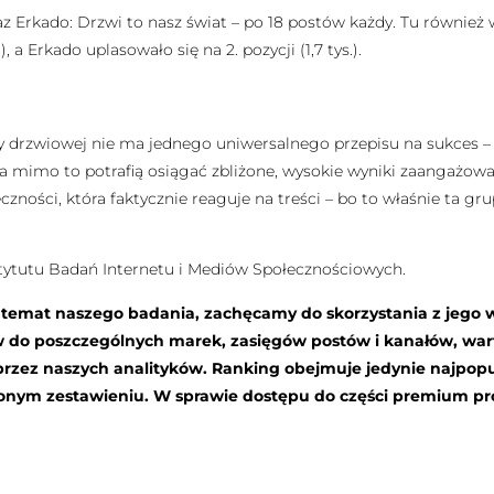
z Erkado: Drzwi to nasz świat – po 18 postów każdy. Tu również
), a Erkado uplasowało się na 2. pozycji (1,7 tys.).
 drzwiowej nie ma jednego uniwersalnego przepisu na sukces – l
ji, a mimo to potrafią osiągać zbliżone, wysokie wyniki zaangaż
zności, która faktycznie reaguje na treści – bo to właśnie ta g
stytutu Badań Internetu i Mediów Społecznościowych.
a temat naszego badania, zachęcamy do skorzystania z jego 
w do poszczególnych marek, zasięgów postów i kanałów, wa
zez naszych analityków. Ranking obejmuje jedynie najpopul
wionym zestawieniu. W sprawie dostępu do części premium p