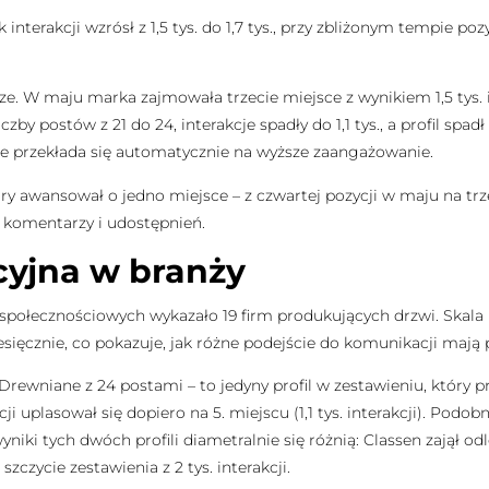
nterakcji wzrósł z 1,5 tys. do 1,7 tys., przy zbliżonym tempie poz
. W maju marka zajmowała trzecie miejsce z wynikiem 1,5 tys. 
y postów z 21 do 24, interakcje spadły do 1,1 tys., a profil spad
nie przekłada się automatycznie na wyższe zaangażowanie.
y awansował o jedno miejsce – z czwartej pozycji w maju na trzeci
y komentarzy i udostępnień.
yjna w branży
ołecznościowych wykazało 19 firm produkujących drzwi. Skala 
sięcznie, co pokazuje, jak różne podejście do komunikacji mają
rewniane z 24 postami – to jedyny profil w zestawieniu, który pr
ji uplasował się dopiero na 5. miejscu (1,1 tys. interakcji). Podo
iki tych dwóch profili diametralnie się różnią: Classen zajął odl
zczycie zestawienia z 2 tys. interakcji.