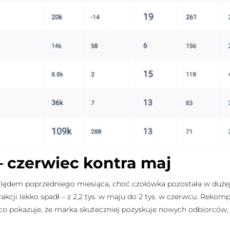
 czerwiec kontra maj
ględem poprzedniego miesiąca, choć czołówka pozostała w dużej
rakcji lekko spadł – z 2,2 tys. w maju do 2 tys. w czerwcu. Reko
, co pokazuje, że marka skuteczniej pozyskuje nowych odbiorcó