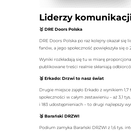
Liderzy komunikacj
🥇 DRE Doors Polska
DRE Doors Polska po raz kolejny okazał się li
fanów, a jego społeczność powiększyła się o
Wyniki rozkładają się tu w miarę proporcjonal
publikowane treści realnie skłaniają odbiorców 
🥈 Erkado: Drzwi to nasz świat
Drugie miejsce zajęło Erkado z wynikiem 1,7 t
społeczności w całym zestawieniu – aż 3,1 ty
i 183 udostępnieniach – to drugi najlepszy w
🥉 Barański DRZWI
Podium zamyka Barański DRZWI z 1,6 tys. intera