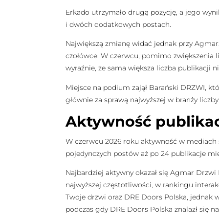
Erkado utrzymało drugą pozycję, a jego wynik i
i dwóch dodatkowych postach.
Największą zmianę widać jednak przy Agmarze
czołówce. W czerwcu, pomimo zwiększenia liczb
wyraźnie, że sama większa liczba publikacji 
Miejsce na podium zajął Barański DRZWI, któr
głównie za sprawą najwyższej w branży liczb
Aktywność publikac
W czerwcu 2026 roku aktywność w mediach sp
pojedynczych postów aż po 24 publikacje mie
Najbardziej aktywny okazał się Agmar Drzwi D
najwyższej częstotliwości, w rankingu interakc
Twoje drzwi oraz DRE Doors Polska, jednak wyn
podczas gdy DRE Doors Polska znalazł się na s