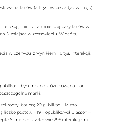
yskiwania fanów (3,1 tys. wobec 3 tys. w maju)
interakcji, mimo najmniejszej bazy fanów w
ł na 5. miejsce w zestawieniu. Widać tu
ą w czerwcu, z wynikiem 1,6 tys. interakcji,
publikacji była mocno zróżnicowana – od
 poszczególne marki.
zekroczył barierę 20 publikacji. Mimo
bną liczbę postów – 19 – opublikował Classen –
egłe 6. miejsce z zaledwie 296 interakcjami,