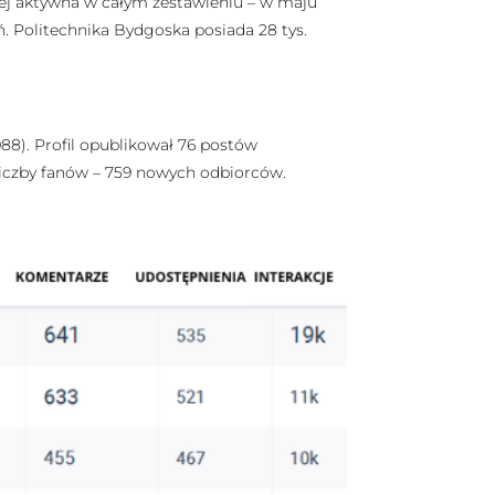
ziej aktywna w całym zestawieniu – w maju
ń. Politechnika Bydgoska posiada 28 tys.
988). Profil opublikował 76 postów
t liczby fanów – 759 nowych odbiorców.