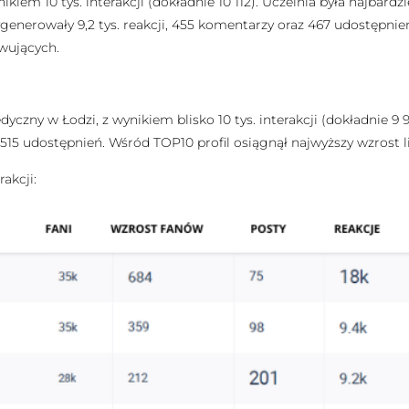
em 10 tys. interakcji (dokładnie 10 112). Uczelnia była najbard
ygenerowały 9,2 tys. reakcji, 455 komentarzy oraz 467 udostępnie
wujących.
czny w Łodzi, z wynikiem blisko 10 tys. interakcji (dokładnie 9 
i 515 udostępnień. Wśród TOP10 profil osiągnął najwyższy wzros
rakcji: