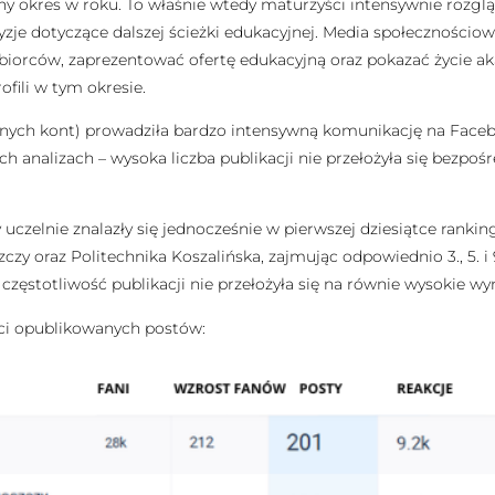
tny okres w roku. To właśnie wtedy maturzyści intensywnie rozglą
cyzje dotyczące dalszej ścieżki edukacyjnej. Media społecznościo
orców, zaprezentować ofertę edukacyjną oraz pokazać życie aka
fili w tym okresie.
anych kont) prowadziła bardzo intensywną komunikację na Face
ch analizach – wysoka liczba publikacji nie przełożyła się bezp
y uczelnie znalazły się jednocześnie w pierwszej dziesiątce rankin
zy oraz Politechnika Koszalińska, zajmując odpowiednio 3., 5. i
częstotliwość publikacji nie przełożyła się na równie wysokie wy
ści opublikowanych postów: