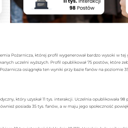
a Pożarnicza, której profil wygenerował bardzo wysoki w tej gru
nych uczelni wyższych. Profil opublikował 75 postów, które zebra
Pożarnicza osiągnęła ten wyniki przy bazie fanów na poziomie 3
czny, który uzyskał 11 tys. interakcji. Uczelnia opublikowała 98 
 również posiada 35 tys. fanów, a w maju jego społeczność powię