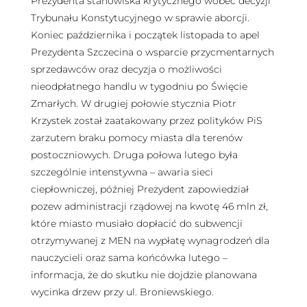
Prezydenta stanowiska krytycznego wobec decyzji
Trybunału Konstytucyjnego w sprawie aborcji.
Koniec października i początek listopada to apel
Prezydenta Szczecina o wsparcie przycmentarnych
sprzedawców oraz decyzja o możliwości
nieodpłatnego handlu w tygodniu po Święcie
Zmarłych. W drugiej połowie stycznia Piotr
Krzystek został zaatakowany przez polityków PiS
zarzutem braku pomocy miasta dla terenów
postoczniowych. Druga połowa lutego była
szczególnie intenstywna – awaria sieci
ciepłowniczej, później Prezydent zapowiedział
pozew administracji rządowej na kwotę 46 mln zł,
które miasto musiało dopłacić do subwencji
otrzymywanej z MEN na wypłatę wynagrodzeń dla
nauczycieli oraz sama końcówka lutego –
informacja, że do skutku nie dojdzie planowana
wycinka drzew przy ul. Broniewskiego.