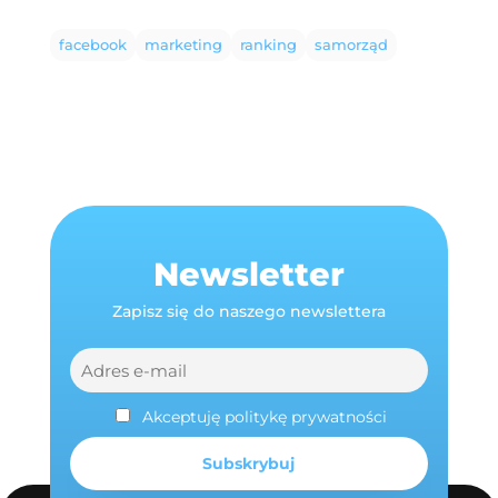
facebook
marketing
ranking
samorząd
Newsletter
Zapisz się do naszego newslettera
Akceptuję politykę prywatności