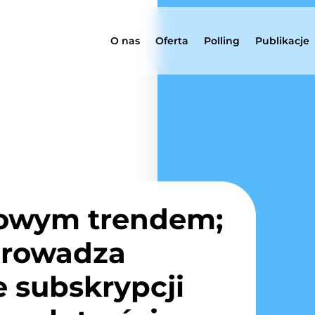
O nas
Oferta
Polling
Publikacje
nowym trendem;
prowadza
 subskrypcji