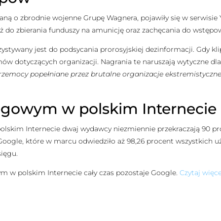
żaną o zbrodnie wojenne Grupę Wagnera, pojawiły się w serwisie 
 też do zbierania funduszy na amunicję oraz zachęcania do wstępo
ystywany jest do podsycania prorosyjskiej dezinformacji. Gdy kl
lmów dotyczących organizacji. Nagrania te naruszają wytyczne dl
zemocy popełniane przez brutalne organizacje ekstremistyczne,
ęgowym w polskim Internecie
skim Internecie dwaj wydawcy niezmiennie przekraczają 90 pro
y Google, które w marcu odwiedziło aż 98,26 procent wszystkich 
sięgu.
m w polskim Internecie cały czas pozostaje Google.
Czytaj więc