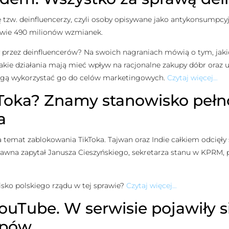
ę tzw. deinfluencerzy, czyli osoby opisywane jako antykonsumpcyjn
wie 490 milionów wzmianek.
przez deinfluencerów? Na swoich nagraniach mówią o tym, jaki
. Takie działania mają mieć wpływ na racjonalne zakupy dóbr oraz
mogą wykorzystać go do celów marketingowych.
Czytaj więcej…
kToka? Znamy stanowisko pełn
a
temat zablokowania TikToka. Tajwan oraz Indie całkiem odcięły 
rawna zapytał Janusza Cieszyńskiego, sekretarza stanu w KPRM,
wisko polskiego rządu w tej sprawie?
Czytaj więcej…
Tube. W serwisie pojawiły si
ipów