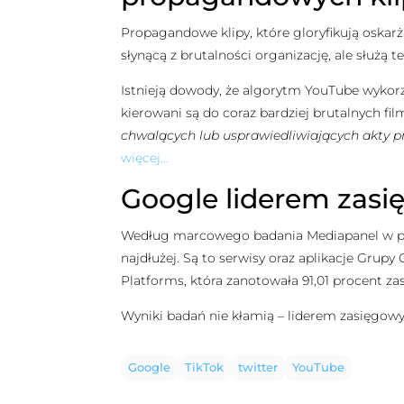
Propagandowe klipy, które gloryfikują oskar
słynącą z brutalności organizację, ale służą
Istnieją dowody, że algorytm YouTube wykorz
kierowani są do coraz bardziej brutalnych fi
chwalących lub usprawiedliwiających akty pr
więcej…
Google liderem zasi
Według marcowego badania Mediapanel w pol
najdłużej. Są to serwisy oraz aplikacje Grup
Platforms, która zanotowała 91,01 procent za
Wyniki badań nie kłamią – liderem zasięgowy
Google
TikTok
twitter
YouTube