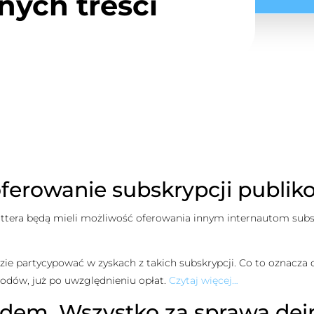
nych treści
ferowanie subskrypcji publik
ttera będą mieli możliwość oferowania innym internautom subsk
zie partycypować w zyskach z takich subskrypcji. Co to oznacza d
odów, już po uwzględnieniu opłat.
Czytaj więcej…
ndem. Wszystko za sprawą dei