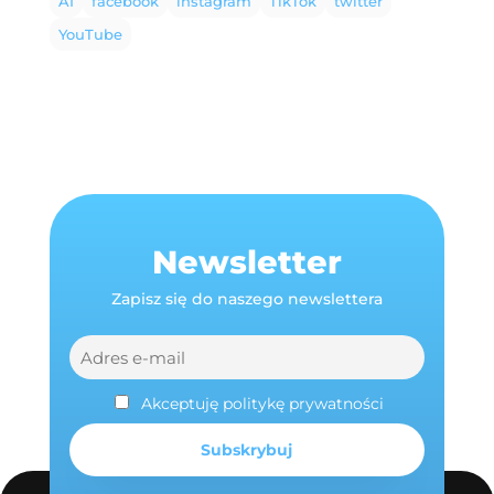
AI
facebook
instagram
TikTok
twitter
YouTube
Newsletter
Zapisz się do naszego newslettera
Akceptuję politykę prywatności