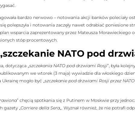
ygasać.
agowała bardzo nerwowo – notowania akcji banków poleciały ost
się polepszyła i notowania zaczęły nawet odrabiać poniesione stra
że plan wsparcia zaprezentowany przez Mateusza Morawieckiego
sionych stóp procentowych.
 „szczekanie NATO pod drzwi
a, dotycząca „
szczekania NATO pod drzwiami Rosji
”, była kole
ublikowanym we wtorek (3 maja) wywiadzie dla włoskiego dzienn
a Ukrainę mogło być „
szczekanie pod drzwiami Rosji przez NATO
rawiona
” chęcią spotkania się z Putinem w Moskwie przy jedno
h gazety „
Corriere della Sera
„. Wyznał również, że nie potrafi od