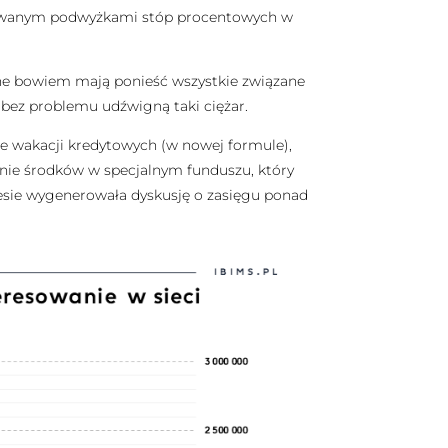
odowanym podwyżkami stóp procentowych w
one bowiem mają ponieść wszystkie związane
i bez problemu udźwigną taki ciężar.
ie wakacji kredytowych (w nowej formule),
enie środków w specjalnym funduszu, który
esie wygenerowała dyskusję o zasięgu ponad