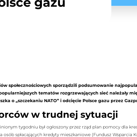
olsce gazu
ediów społecznościowych sporządzili podsumowanie najpopul
jpopularniejszych tematów rozgrzewających sieć należały mi
szka o „szczekaniu NATO” i odcięcie Polsce gazu przez Gaz
orców w trudnej sytuacji
inionym tygodniu był ogłoszony przez rząd plan pomocy dla kr
la osób spłacających kredyty mieszkaniowe (Fundusz Wsparcia K