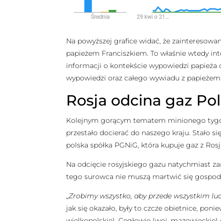
Na powyższej grafice widać, że zainteresow
papieżem Franciszkiem. To właśnie wtedy int
informacji o kontekście wypowiedzi papieża c
wypowiedzi oraz całego wywiadu z papieżem
Rosja odcina gaz Pol
Kolejnym gorącym tematem minionego tygodn
przestało docierać do naszego kraju. Stało si
polska spółka PGNiG, która kupuje gaz z Ros
Na odcięcie rosyjskiego gazu natychmiast zar
tego surowca nie muszą martwić się gospod
„
Zrobimy wszystko, aby przede wszystkim lu
jak się okazało, były to czcze obietnice, pon
wielkopolskie), Cegłowie (woj. mazowieckie) 