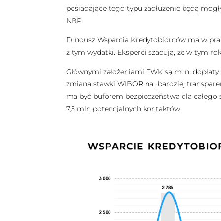
posiadające tego typu zadłużenie będą mog
NBP.
Fundusz Wsparcia Kredytobiorców ma w prakt
z tym wydatki. Eksperci szacują, że w tym rok
Głównymi założeniami FWK są m.in. dopłaty d
zmiana stawki WIBOR na „bardziej transparen
ma być buforem bezpieczeństwa dla całego 
7,5 mln potencjalnych kontaktów.