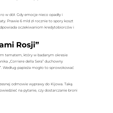
ro w dół. Gdy emocje nieco opadły i
ty. Prawie 6 mld zł rocznie to spory koszt
 odpowiada oczekiwaniom kredytobiorców i
ami Rosji”
jnym tematem, który w badanym okresie
ika „Corriere della Sera” duchowny
”. Według papieża mogło to sprowokować
czesnej odmowie wyprawy do Kijowa. Taką
powiedzieć na pytanie, czy dostarczanie broni