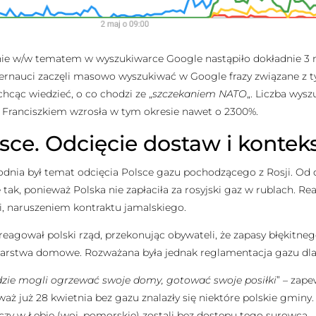
anie w/w tematem w wyszukiwarce Google nastąpiło dokładnie 3 
ernauci zaczęli masowo wyszukiwać w Google frazy związane z t
hcąc wiedzieć, o co chodzi ze „
szczekaniem NATO
„. Liczba wys
 Franciszkiem wzrosła w tym okresie nawet o 2300%.
sce. Odcięcie dostaw i konteks
ia był temat odcięcia Polsce gazu pochodzącego z Rosji. Od d
ę tak, ponieważ Polska nie zapłaciła za rosyjski gaz w rublach. R
ji, naruszeniem kontraktu jamalskiego.
eagował polski rząd, przekonując obywateli, że zapasy błękitneg
arstwa domowe. Rozważana była jednak reglamentacja gazu dla
dzie mogli ogrzewać swoje domy, gotować swoje posiłki
” – zap
ieważ już 28 kwietnia bez gazu znalazły się niektóre polskie gminy
czy w Łebie (woj. pomorskie) zostali bez dostępu tego surowca.