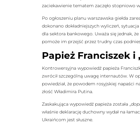
zaciekawienie tematem zaczęło stopniowo w
Po ogłoszeniu planu warszawska giełda zare
dokonano dokładniejszych wyliczeń, sytuacja 
dla sektora bankowego. Uważa się jednak, 
pomoże im przejść przez trudny czas podnie
Papież Franciszek i
Kontrowersyjna wypowiedź papieża Franciszk
zwrócił szczególną uwagę internautów. W op
powiedział, że powodem rosyjskiej napaści n
złość Władimira Putina.
Zaskakująca wypowiedź papieża została „
dop
właśnie deklarację duchowny wydał na łamac
Ukraińcom jest słuszne.