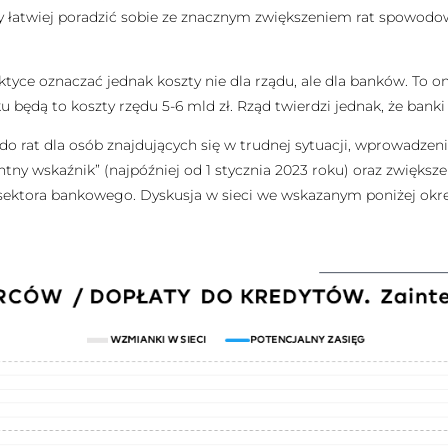
ły łatwiej poradzić sobie ze znacznym zwiększeniem rat spow
yce oznaczać jednak koszty nie dla rządu, ale dla banków. To 
u będą to koszty rzędu 5-6 mld zł. Rząd twierdzi jednak, że bank
o rat dla osób znajdujących się w trudnej sytuacji, wprowadzen
tny wskaźnik” (najpóźniej od 1 stycznia 2023 roku) oraz zwiększ
sektora bankowego. Dyskusja w sieci we wskazanym poniżej okr