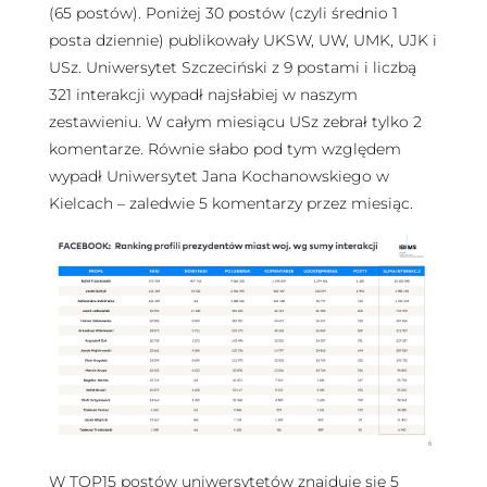
(65 postów). Poniżej 30 postów (czyli średnio 1
posta dziennie) publikowały UKSW, UW, UMK, UJK i
USz. Uniwersytet Szczeciński z 9 postami i liczbą
321 interakcji wypadł najsłabiej w naszym
zestawieniu. W całym miesiącu USz zebrał tylko 2
komentarze. Równie słabo pod tym względem
wypadł Uniwersytet Jana Kochanowskiego w
Kielcach – zaledwie 5 komentarzy przez miesiąc.
W TOP15 postów uniwersytetów znajduje się 5