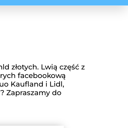
d złotych. Lwią część z
tórych facebookową
o Kaufland i Lidl,
ni? Zapraszamy do