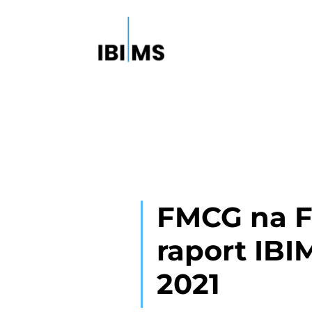
FMCG na F
raport IBI
2021