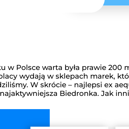
 w Polsce warta była prawie 200 ml
Polacy wydają w sklepach marek, k
iliśmy. W skrócie – najlepsi ex aequ
, najaktywniejsza Biedronka. Jak in