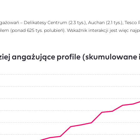
żowań – Delikatesy Centrum (2.3 tys.), Auchan (2.1 tys.), Tesco Pol
lem (ponad 625 tys. polubień). Wskaźnik interakcji jest więc n