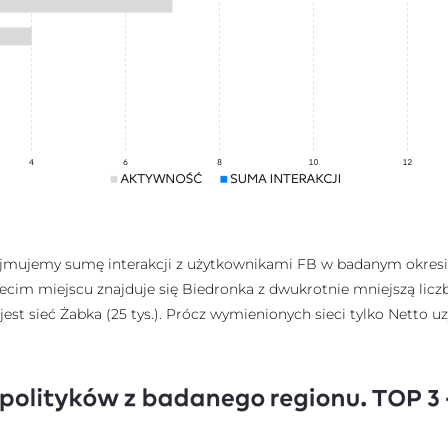
przyjmujemy sumę interakcji z użytkownikami FB w badanym okre
 trzecim miejscu znajduje się Biedronka z dwukrotnie mniejszą liczb
sieć Żabka (25 tys.). Prócz wymienionych sieci tylko Netto uzysk