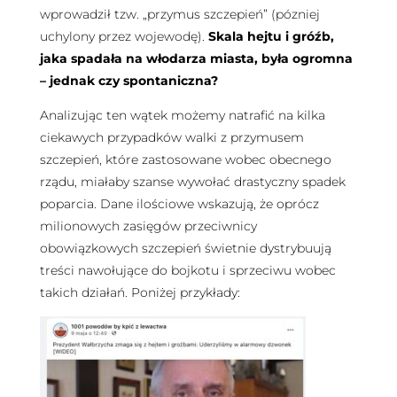
wprowadził tzw. „przymus szczepień” (pózniej
uchylony przez wojewodę).
Skala hejtu i gróźb,
jaka spadała na włodarza miasta, była ogromna
– jednak czy spontaniczna?
Analizując ten wątek możemy natrafić na kilka
ciekawych przypadków walki z przymusem
szczepień, które zastosowane wobec obecnego
rządu, miałaby szanse wywołać drastyczny spadek
poparcia.
Dane ilościowe wskazują, że oprócz
milionowych zasięgów przeciwnicy
obowiązkowych szczepień świetnie dystrybuują
treści nawołujące do bojkotu i sprzeciwu wobec
takich działań. Poniżej przykłady: