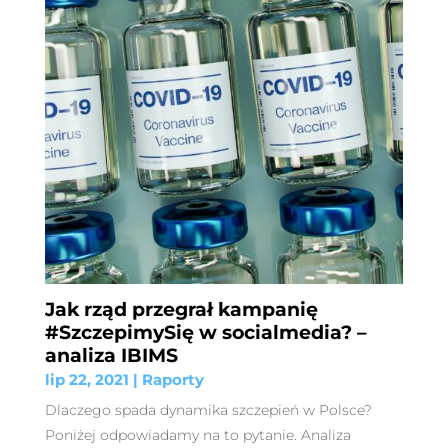
Jak rząd przegrał kampanię
#SzczepimySię w socialmedia? –
analiza IBIMS
lip 22, 2021
|
Raporty
Dlaczego spada dynamika szczepień w Polsce?
Poniżej odpowiadamy na to pytanie. Analiza