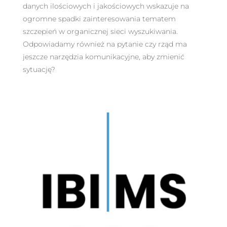
danych ilościowych i jakościowych wskazuje na
ogromne spadki zainteresowania tematem
szczepień w organicznej sieci wyszukiwania.
Odpowiadamy również na pytanie czy rząd ma
jeszcze narzędzia komunikacyjne, aby zmienić
sytuację?