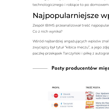
technologicznego i robiące to po domowemu
Najpopularniejsze w
Zespół IBIMS przeanalizował treść najpopular
Co z nich wynika?
Wśród najbardziej angażujących wpisów znalaz
zwycięzcy był tytuł “kibica meczu”, a jego zd
paczkę przekąsek Tarczyński i piłkę z autogra