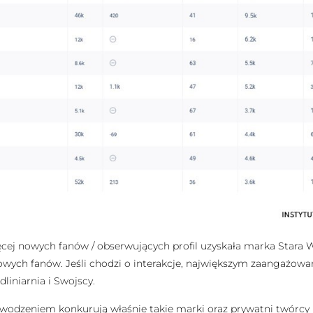
nowych fanów / obserwujących profil uzyskała marka Stara Wędli
 nowych fanów. Jeśli chodzi o interakcje, największym zaangażo
dliniarnia i Swojscy.
wodzeniem konkurują właśnie takie marki oraz prywatni twórcy n