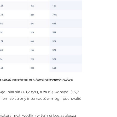
niarnia (+8,2 tys.), a za nią Konspol (+5,7
waniem ze strony internautów mogli pochwalić
aturalnych wędlin (w tym ci bez zaplecza