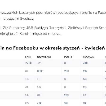
ród wszystkich badanych podmiotów (posiadających profile na Fa
a na trzecim Swojscy.
k, ZM Piekarscy, JBB Bałdyga, Tarczyński, Zielińscy i Bastion Sma
nął profil Karol – mięso od mistrza.