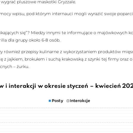
 wygrać pluszowe maskotki Gryzzale.
ocy wpisu, pod którym internauci mogli wyrazić swoje poparc
„klikających się”? Miedzy innymi te informujące o majówkowych k
illa dla grupy około 6-8 osób.
ły również przepisy kulinarne z wykorzystaniem produktów mię
ę z jajkiem, brokułem i suchą krakowską z szynki tej firmy oraz o
cnych – żurku.