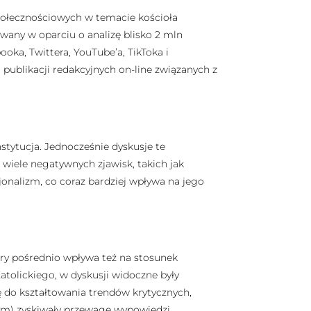
połecznościowych w temacie kościoła
wany w oparciu o analizę blisko 2 mln
oka, Twittera, YouTube’a, TikToka i
ublikacji redakcyjnych on-line związanych z
stytucja. Jednocześnie dyskusje te
iele negatywnych zjawisk, takich jak
onalizm, co coraz bardziej wpływa na jego
óry pośrednio wpływa też na stosunek
olickiego, w dyskusji widoczne były
ię do kształtowania trendów krytycznych,
nym) zyskiwały przewagę wypowiedzi