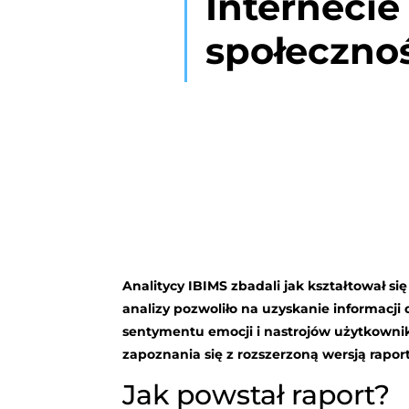
Internecie
społeczno
Analitycy IBIMS zbadali jak kształtował s
analizy pozwoliło na uzyskanie informacji
sentymentu
emocji
i
nastrojów
u
ż
ytkowni
zapoznania się z rozszerzoną wersją raport
Jak powstał raport?