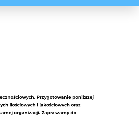
połecznościowych. Przygotowanie poniższej
ych
ilo
ś
ciowych
i
jako
ś
ciowych
oraz
samej organizacji. Zapraszamy do