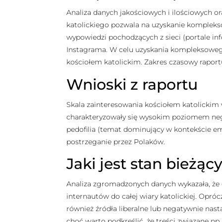
Analiza danych jakościowych i ilościowych 
katolickiego pozwala na uzyskanie komplekso
wypowiedzi pochodzących z sieci (portale inf
Instagrama. W celu uzyskania kompleksowego
kościołem katolickim. Zakres czasowy rapor
Wnioski z raportu
Skala zainteresowania kościołem katolickim w
charakteryzowały się wysokim poziomem neg
pedofilia (temat dominujący w kontekście em
postrzeganie przez Polaków.
Jaki jest stan bie
żą
c
Analiza zgromadzonych danych wykazała, że 
internautów do całej wiary katolickiej
.
Oprócz
również źródła liberalne lub negatywnie nast
choć warto podkreślić, że treści związane n