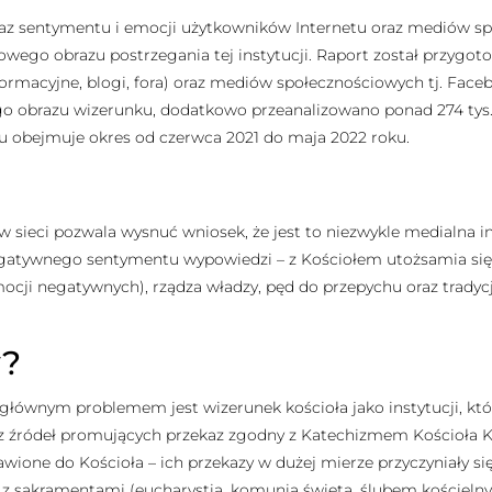
oraz sentymentu i emocji użytkowników Internetu oraz mediów s
wego obrazu postrzegania tej instytucji. Raport został przygoto
ormacyjne, blogi, fora) oraz mediów społecznościowych tj. Facebo
 obrazu wizerunku, dodatkowo przeanalizowano ponad 274 tys. p
tu obejmuje okres od czerwca 2021 do maja 2022 roku.
 sieci pozwala wysnuć wniosek, że jest to niezwykle medialna in
atywnego sentymentu wypowiedzi – z Kościołem utożsamia się w
ocji negatywnych), rządza władzy, pęd do przepychu oraz tradycj
y?
głównym problemem jest wizerunek kościoła jako instytucji, kt
 źródeł promujących przekaz zgodny z Katechizmem Kościoła Kat
awione do Kościoła – ich przekazy w dużej mierze przyczyniały s
p. z sakramentami (eucharystią, komunią świętą, ślubem kościel