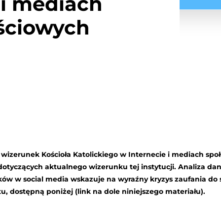
 i mediach
ściowych
ię wizerunek Kościoła Katolickiego w Internecie i mediach s
 dotyczących aktualnego wizerunku tej instytucji
.
Analiza
dan
ków
w
social
media
wskazuje na wyraźny kryzys zaufania do 
u, dostępną poniżej (link na dole niniejszego materiału).