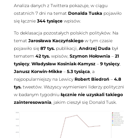
Analiza danych z Twittera pokazuje, w ciągu
ostatnich 7 dni na temat
Donalda Tuska
pojawiło
się łącznie
344 tysiące
wpisów.
To deklasacja pozostałych polskich polityków. Na
temat
Jarosława Kaczyńskiego
w tym czasie
pojawiło się
87 tys.
publikacji,
Andrzej Duda
był
tematem
42 tys.
wpisów,
Szymon Hołownia
–
21
tysięcy
,
Władysław Kosiniak-Kamysz
–
9 tysięcy
,
Janusz Korwin-Mikke
–
5.3 tysiąca
, a
najpopularniejszy na Lewicy
Robert Biedroń
–
4.8
tys.
tweetów. Wszyscy wymienieni liderzy polityczni
w badanym tygodniu
łącznie nie uzyskali takiego
zainteresowania
, jakim cieszył się Donald Tusk.