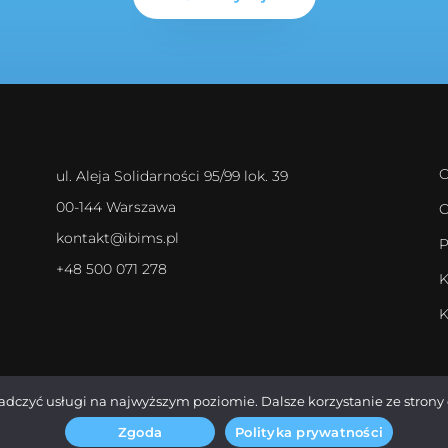
O
ul. Aleja Solidarności 95/99 lok. 39
00-144 Warszawa
O
kontakt@ibims.pl
P
+48 500 071 278
K
K
iadczyć usługi na najwyższym poziomie. Dalsze korzystanie ze strony 
Zgoda
Polityka prywatności