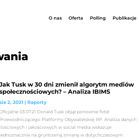
O nas
Oferta
Polling
Publikacje
wania
Jak Tusk w 30 dni zmienił algorytm mediów
społecznościowych? – Analiza IBIMS
sie 2, 2021
|
Raporty
Oficjalne 03.07.21 Donald Tusk objął ponownie fotel
Przewodniczącego Platformy Obywatelskiej RP. Analiza danych
ilościowych i jakościowych w social media wskazuje
jednoznacznie na gruntowną zmianę w dotychczasowym