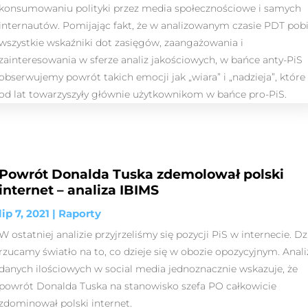
konsumowaniu polityki przez media społecznościowe i samych
internautów. Pomijając fakt, że w analizowanym czasie PDT pobi
wszystkie wskaźniki dot zasięgów, zaangażowania i
zainteresowania w sferze analiz jakościowych, w bańce anty-PiS
obserwujemy powrót takich emocji jak „wiara” i „nadzieja”, które
od lat towarzyszyły głównie użytkownikom w bańce pro-PiS.
Powrót Donalda Tuska zdemolował polski
internet – analiza IBIMS
lip 7, 2021
|
Raporty
W ostatniej analizie przyjrzeliśmy się pozycji PiS w internecie. Dz
rzucamy światło na to, co dzieje się w obozie opozycyjnym. Anali
danych ilościowych w social media jednoznacznie wskazuje, że
powrót Donalda Tuska na stanowisko szefa PO całkowicie
zdominował polski internet.