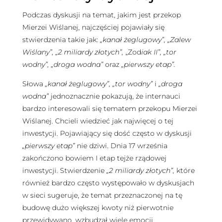
Podczas dyskusji na temat, jakim jest przekop
Mierzei Wiślanej, najczęściej pojawiały się
stwierdzenia takie jak:
„kanał żeglugowy”, „Zalew
Wiślany”, „2 miliardy złotych”,
„Zod
iak II”, „tor
wodny”, „droga wodna”
oraz
„pierwszy etap”.
Słowa
„kanał żeglugowy”, „tor wodny”
i
„droga
wodna”
jednoznacznie pokazują, że internauci
bardzo interesowali się tematem przekopu Mierzei
Wiślanej. Chcieli wiedzieć jak najwięcej o tej
inwestycji. Pojawiający się dość często w dyskusji
„pierwszy etap”
nie dziwi. Dnia 17 września
zakończono bowiem I etap tejże rządowej
inwestycji. Stwierdzenie
„2 miliardy złotych”,
które
również bardzo często występowało w dyskusjach
w sieci sugeruje, że temat przeznaczonej na tę
budowę dużo większej kwoty niż pierwotnie
przewidywano, wzbudzał wiele emocji.