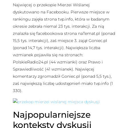
Najwięcej o przekopie Mierzei Wiślanej
dyskutowano na Facebooku. Pierwsze miejsce w
rankingu zajęła strona tvp.info, która w badanym
okresie zebrała niemal 23 tys. interakcji. Za nią
znalazła się facebookowa strona naTemat.pl (ponad
15,5 tys. interakcji), zaś miejsce 3. zajął Goniec.pl
(ponad 14,7 tys. interakcji). Największa liczba
wzmianek pojawiła się na stronach:
PolskieRadio24.pl (44 wzmianki) oraz Prawo i
Sprawiedliwość (41 wzmianek). Najwięcej
komentarzy zgromadził Goniec.pl (ponad 5,5 tys.),
zaś największą liczbę udostępnień miało tvp.info (1
330).
Najpopularniejsze
konteksty dyskusji