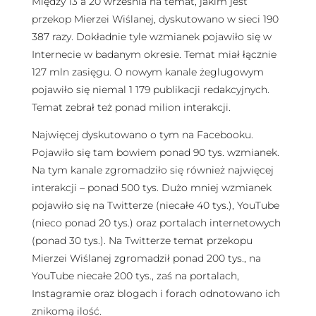
Między 13 a 20 września na temat, jakim jest
przekop Mierzei Wiślanej, dyskutowano w sieci 190
387 razy. Dokładnie tyle wzmianek pojawiło się w
Internecie w badanym okresie. Temat miał łącznie
127 mln zasięgu. O nowym kanale żeglugowym
pojawiło się niemal 1 179 publikacji redakcyjnych.
Temat zebrał też ponad milion interakcji.
Najwięcej dyskutowano o tym na Facebooku.
Pojawiło się tam bowiem ponad 90 tys. wzmianek.
Na tym kanale zgromadziło się również najwięcej
interakcji – ponad 500 tys. Dużo mniej wzmianek
pojawiło się na Twitterze (niecałe 40 tys.), YouTube
(nieco ponad 20 tys.) oraz portalach internetowych
(ponad 30 tys.). Na Twitterze temat przekopu
Mierzei Wiślanej zgromadził ponad 200 tys., na
YouTube niecałe 200 tys., zaś na portalach,
Instagramie oraz blogach i forach odnotowano ich
znikomą ilość.