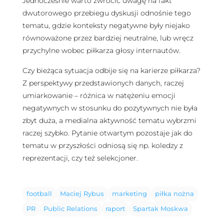
Jednocześnie warto zwrócić uwagę na fakt
dwutorowego przebiegu dyskusji odnośnie tego
tematu, gdzie konteksty negatywne były niejako
równoważone przez bardziej neutralne, lub wręcz
przychylne wobec piłkarza głosy internautów.
Czy bieżąca sytuacja odbije się na karierze piłkarza?
Z perspektywy przedstawionych danych, raczej
umiarkowanie – różnica w natężeniu emocji
negatywnych w stosunku do pozytywnych nie była
zbyt duża, a medialna aktywność tematu wybrzmi
raczej szybko. Pytanie otwartym pozostaje jak do
tematu w przyszłości odniosą się np. koledzy z
reprezentacji, czy też selekcjoner.
football
Maciej Rybus
marketing
piłka nożna
PR
Public Relations
raport
Spartak Moskwa