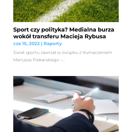
Sport czy polityka? Medialna burza
wokół transferu Macieja Rybusa
cze 15, 2022
|
Raporty
Świat sportu zawrzał w związku z tłumaczeniem
Mariusza Piekarskiego –...