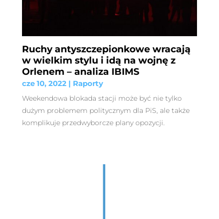
Ruchy antyszczepionkowe wracają
w wielkim stylu i idą na wojnę z
Orlenem – analiza IBIMS
cze 10, 2022
|
Raporty
Weekendowa blokada stacji może być nie tylko
dużym problemem politycznym dla PiS, ale także
komplikuje przedwyborcze plany opozycji.