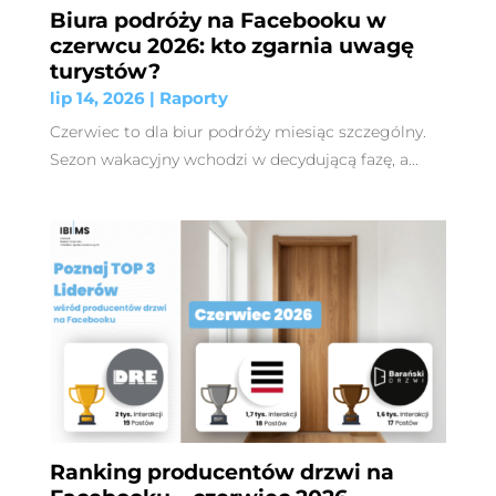
Biura podróży na Facebooku w
czerwcu 2026: kto zgarnia uwagę
turystów?
lip 14, 2026
|
Raporty
Czerwiec to dla biur podróży miesiąc szczególny.
Sezon wakacyjny wchodzi w decydującą fazę, a...
Ranking producentów drzwi na