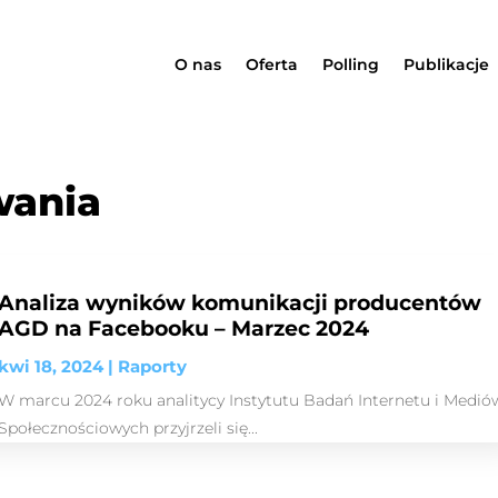
O nas
Oferta
Polling
Publikacje
wania
Analiza wyników komunikacji producentów
AGD na Facebooku – Marzec 2024
kwi 18, 2024
|
Raporty
W marcu 2024 roku analitycy Instytutu Badań Internetu i Medió
Społecznościowych przyjrzeli się...