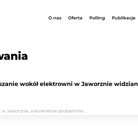
O nas
Oferta
Polling
Publikacje
wania
szanie wokół elektrowni w Jaworznie widzia
 w Jaworznie, a konkretnie problemów...