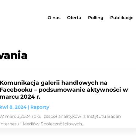
O nas
Oferta
Polling
Publikacje
wania
Komunikacja galerii handlowych na
Facebooku – podsumowanie aktywności w
marcu 2024 r.
kwi 8, 2024
|
Raporty
W marcu 2024 roku, zespół analityków z Instytutu Badań
Internetu i Mediów Społecznościowych...