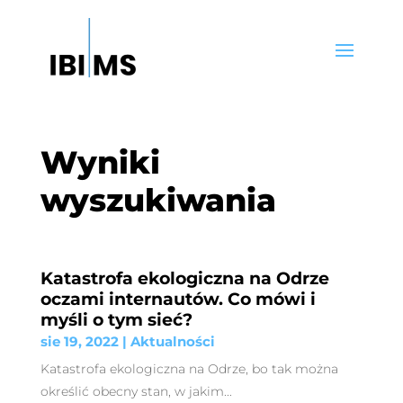
Wyniki
wyszukiwania
Katastrofa ekologiczna na Odrze
oczami internautów. Co mówi i
myśli o tym sieć?
sie 19, 2022
|
Aktualności
Katastrofa ekologiczna na Odrze, bo tak można
określić obecny stan, w jakim...